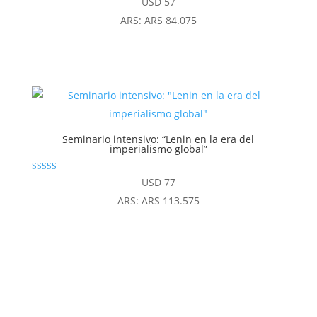
USD
57
con
4.83
ARS
:
ARS 84.075
de 5
Seminario intensivo: “Lenin en la era del
imperialismo global”
Valorado con
USD
77
4.94
de 5
ARS
:
ARS 113.575