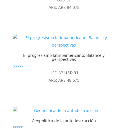
4.92
de 5
ARS
:
ARS 84.075
El progresismo latinoamericano: Balance y
perspectivas
Valorado con
El
El
USD
37
USD
33
5.00
de 5
precio
precio
ARS
:
ARS 48.675
original
actual
era:
es:
USD 37.
USD 33.
Geopolítica de la autodestrucción