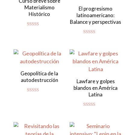
Curso breve sobre
Materialismo
El progresismo
Histórico
latinoamericano:
Balance y perspectivas
Valorado
con
Valorado con
4.92
5.00
de 5
de 5
Geopolítica de la
autodestrucción
Lawfare y golpes
blandos en América
Latina
Valorado
con
4.86
de 5
Valorado con
5.00
de 5