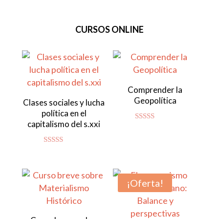
CURSOS ONLINE
Comprender la
Geopolítica
Clases sociales y lucha
política en el
capitalismo del s.xxi
Valorado
con
4.80
de 5
Valorado con
5.00
de 5
¡Oferta!