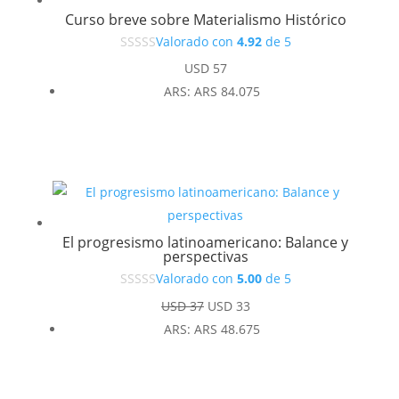
Curso breve sobre Materialismo Histórico
Valorado con
4.92
de 5
USD
57
ARS
:
ARS 84.075
El progresismo latinoamericano: Balance y
perspectivas
Valorado con
5.00
de 5
El
El
USD
37
USD
33
precio
precio
ARS
:
ARS 48.675
original
actual
era:
es:
USD 37.
USD 33.