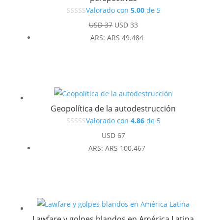
Valorado con
5.00
de 5
El
El
USD
37
USD
33
precio
precio
ARS
:
ARS 49.484
original
actual
era:
es:
USD 37.
USD 33.
Geopolítica de la autodestrucción
Valorado con
4.86
de 5
USD
67
ARS
:
ARS 100.467
Lawfare y golpes blandos en América Latina