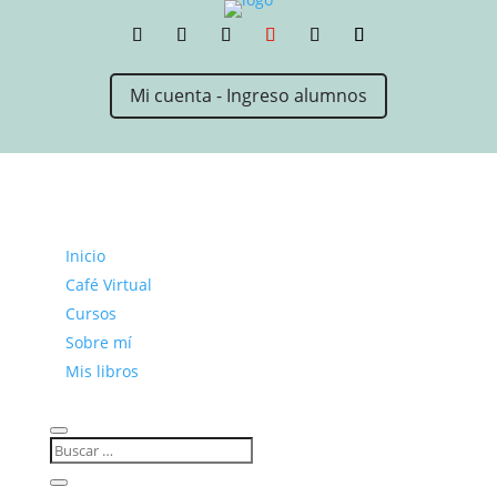
Mi cuenta - Ingreso alumnos
Inicio
Café Virtual
Cursos
Sobre mí
Mis libros