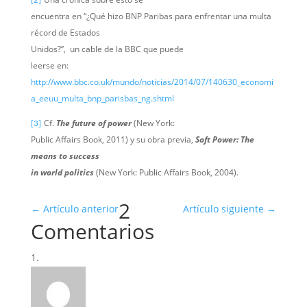
[2]
encuentra en “¿Qué hizo BNP Paribas para enfrentar una multa
récord de Estados
Unidos?”, un cable de la BBC que puede
leerse en:
http://www.bbc.co.uk/mundo/noticias/2014/07/140630_economi
a_eeuu_multa_bnp_parisbas_ng.shtml
Cf.
The future of power
(New York:
[3]
Public Affairs Book, 2011) y su obra previa,
Soft Power: The
means to success
in world politics
(New York: Public Affairs Book, 2004).
2
←
Artículo anterior
Artículo siguiente
→
Comentarios