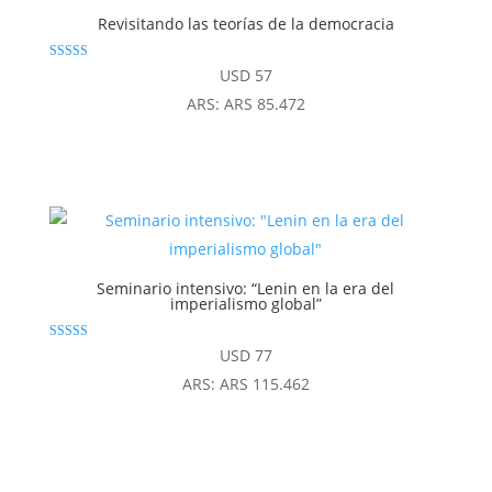
Revisitando las teorías de la democracia
Valorado
USD
57
con
4.83
ARS
:
ARS 85.472
de 5
Seminario intensivo: “Lenin en la era del
imperialismo global”
Valorado con
USD
77
4.94
de 5
ARS
:
ARS 115.462