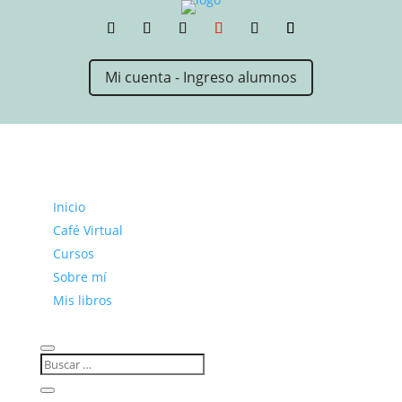
Mi cuenta - Ingreso alumnos
Inicio
Café Virtual
Cursos
Sobre mí
Mis libros