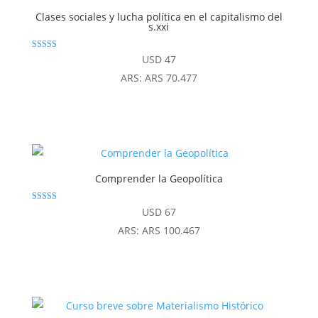
Clases sociales y lucha política en el capitalismo del
s.xxi
Valorado con
USD
47
5.00
de 5
ARS
:
ARS 70.477
Comprender la Geopolítica
Valorado
USD
67
con
4.80
ARS
:
ARS 100.467
de 5