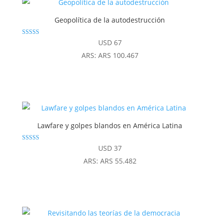
Geopolítica de la autodestrucción
Valorado
USD
67
con
4.86
ARS
:
ARS 100.467
de 5
Lawfare y golpes blandos en América Latina
Valorado con
USD
37
5.00
de 5
ARS
:
ARS 55.482