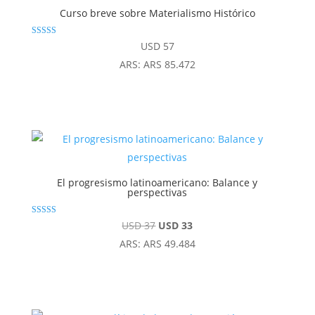
Curso breve sobre Materialismo Histórico
Valorado con
USD
57
4.92
de 5
ARS
:
ARS 85.472
El progresismo latinoamericano: Balance y
perspectivas
Valorado con
El
El
USD
37
USD
33
5.00
de 5
precio
precio
ARS
:
ARS 49.484
original
actual
era:
es:
USD 37.
USD 33.