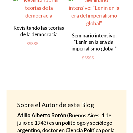
Revisitando las teorías
de la democracia
Seminario intensivo:
“Lenin en la era del
imperialismo global”
Valorado
con
4.83
de 5
Valorado
con
4.94
de 5
Sobre el Autor de este Blog
Atilio Alberto Borón
(Buenos Aires, 1 de
julio de 1943) es un politólogo y sociólogo
argentino, doctor en Ciencia Política por la