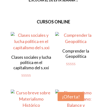
CURSOS ONLINE
Comprender la
Geopolítica
Clases sociales y lucha
política en el
capitalismo del s.xxi
Valorado
con
4.80
de 5
Valorado con
5.00
de 5
¡Oferta!