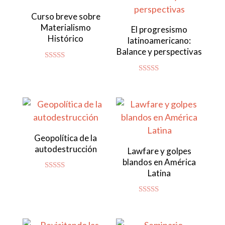
Curso breve sobre
Materialismo
El progresismo
Histórico
latinoamericano:
Balance y perspectivas
Valorado
con
Valorado con
4.92
5.00
de 5
de 5
Geopolítica de la
autodestrucción
Lawfare y golpes
blandos en América
Latina
Valorado
con
4.86
de 5
Valorado con
5.00
de 5