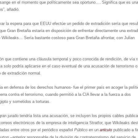
Assange en el momento que políticamente sea oportuno…. Significa que es un
os”, añadió.
var la espera para que EEUU efectúe un pedido de extradición sería que resul
que Gran Bretaña estaría en disposición de enfrentar directamente una extrad
 Wikileaks… Sería bastante costoso para Gran Bretaña afrontar, con Julian
ión que contiene una cláusula temporal y poco conocida de rendición, de vía 
a solo podría aplicarse en el caso eventual de una acusación de terrorismo o
o de extradición normal.
ia en defensa de los derechos humanos- fue el primer país en acoger la polít
erra contra el terrorismo, cuando permitió a la CIA llevar a la fuerza a dos
gipto y sometidos a torturas.
gran jurado tendría lista una acusación, se incluyen los propios cables public
 correos electrónicos de la empresa de inteligencia Stratfor, que Wikileaks de
ladas entre otros por el periódico español
Público
en un
publicado a f
artículo
urton –anterior responsable de la división de contraterrorismo del servicio de