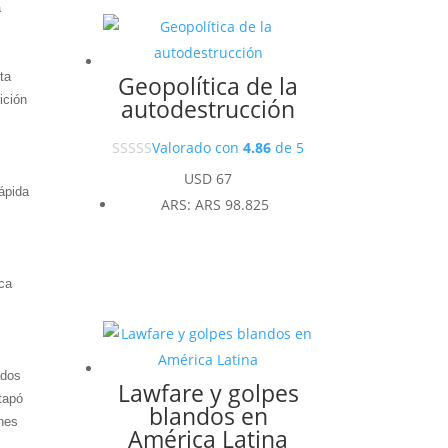
a
ta
Geopolítica de la
ición
autodestrucción
Valorado con
4.86
de 5
USD
67
rápida
ARS
:
ARS 98.825
ica
ados
Lawfare y golpes
stapó
blandos en
ines
América Latina