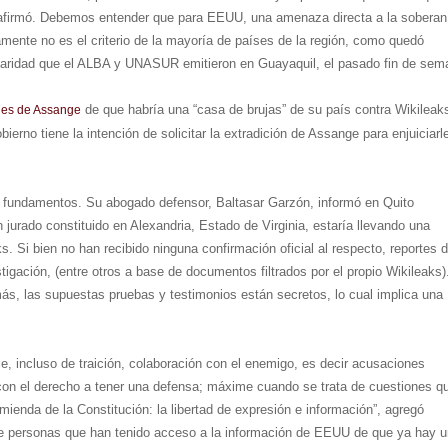
”, afirmó. Debemos entender que para EEUU, una amenaza directa a la soberan
amente no es el criterio de la mayoría de países de la región, como quedó
daridad que el ALBA y UNASUR emitieron en Guayaquil, el pasado fin de sem
de que habría una “casa de brujas” de su país contra Wikileak
nes de Assange
bierno tiene la intención de solicitar la extradición de Assange para enjuiciarl
n fundamentos. Su abogado defensor, Baltasar Garzón, informó en Quito
jurado constituido en Alexandria, Estado de Virginia, estaría llevando una
s. Si bien no han recibido ninguna confirmación oficial al respecto, reportes 
tigación, (entre otros a base de documentos filtrados por el propio Wikileaks)
s, las supuestas pruebas y testimonios están secretos, lo cual implica una
e, incluso de traición, colaboración con el enemigo, es decir acusaciones
con el derecho a tener una defensa; máxime cuando se trata de cuestiones q
mienda de la Constitución: la libertad de expresión e información”, agregó
 de personas que han tenido acceso a la información de EEUU de que ya hay 