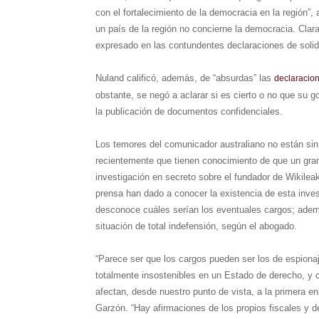
con el fortalecimiento de la democracia en la región
un país de la región no concierne la democracia. Clar
expresado en las contundentes declaraciones de soli
Nuland calificó, además, de “absurdas” las
declaracio
obstante, se negó a aclarar si es cierto o no que su go
la publicación de documentos confidenciales.
Los temores del comunicador australiano no están si
recientemente que tienen conocimiento de que un gran 
investigación en secreto sobre el fundador de Wikileak
prensa han dado a conocer la existencia de esta inves
desconoce cuáles serían los eventuales cargos; ademá
situación de total indefensión, según el abogado.
“Parece ser que los cargos pueden ser los de espionaj
totalmente insostenibles en un Estado de derecho, y 
afectan, desde nuestro punto de vista, a la primera en
Garzón. “Hay afirmaciones de los propios fiscales y