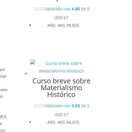
Valorado con
4.80
de 5
USD
67
ARS
:
ARS 98.825
que
eign
Curso breve sobre
Materialismo
emana
Histórico
en
Valorado con
4.92
de 5
USD
57
 OEA,
ARS
:
ARS 84.075
de
ver