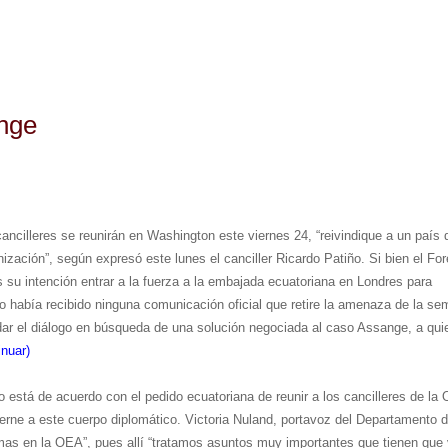
ange
ncilleres se reunirán en Washington este viernes 24, “reivindique a un país 
ación”, según expresó este lunes el canciller Ricardo Patiño. Si bien el For
 su intención entrar a la fuerza a la embajada ecuatoriana en Londres para
o había recibido ninguna comunicación oficial que retire la amenaza de la s
udar el diálogo en búsqueda de una solución negociada al caso Assange, a qui
tinuar)
o está de acuerdo con el pedido ecuatoriana de reunir a los cancilleres de la
ierne a este cuerpo diplomático. Victoria Nuland, portavoz del Departamento 
as en la OEA”, pues allí
“
tratamos asuntos muy importantes que tienen que 