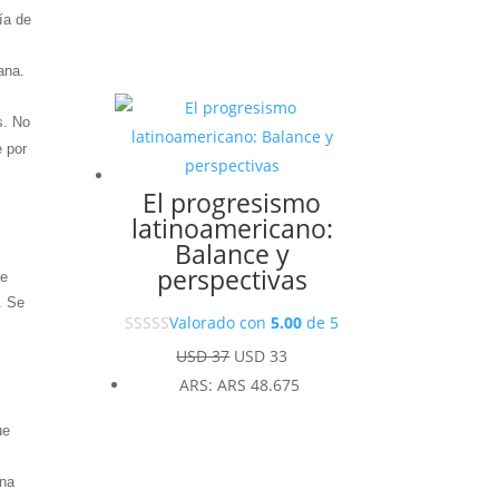
ía de
ana.
s. No
e por
El progresismo
latinoamericano:
Balance y
perspectivas
de
. Se
Valorado con
5.00
de 5
El
El
USD
37
USD
33
precio
precio
ARS
:
ARS 48.675
original
actual
ue
era:
es:
USD 37.
USD 33.
una