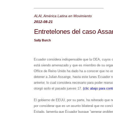
______________________________________________
ALAI, América Latina en Movimiento
2012-08-21
Entretelones del caso Ass
Sally Burch
Ecuador considera indispensable que la OEA, cuyos ca
está siendo amenazado y que es miembro de su organiz
Office de Reino Unido ha dado ha a conocer que no es
detener a Julian Assange, hasta este lunes Ecuador n
anterior, lo cual considera necesario para poder rean
otorgó asilo el pasado jueves 17.
(clic abajo para con
El gobierno de EEUU, por su parte, ha reiterado que n
por considerar que es un asunto bilateral que no conc
Estado, lamenta que Ecuador busque “generar problem