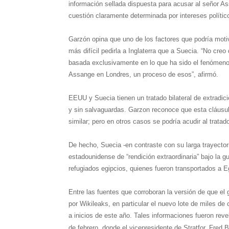
información sellada dispuesta para acusar al señor 
cuestión claramente determinada por intereses polític
Garzón opina que uno de los factores que podría moti
más difícil pedirla a Inglaterra que a Suecia. “
No creo 
basada exclusivamente en lo que ha sido el fenómeno
Assange en Londres, un proceso de esos”, afirmó.
EEUU y Suecia tienen un tratado bilateral de extradic
y sin salvaguardas. Garzon reconoce que esta cláusul
similar; pero en otros casos se podría acudir al tratad
De hecho, Suecia -en contraste con su larga trayector
estadounidense de “rendición extraordinaria” bajo la gu
refugiados egipcios, quienes fueron transportados a E
Entre las fuentes que corroboran la versión de que el 
por Wikileaks, en particular el nuevo lote de miles de
a inicios de este año. Tales informaciones fueron reve
de febrero, donde el vicepresidente de Stratfor, Fred B