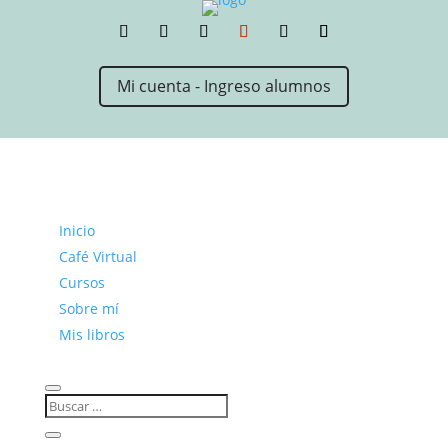
Mi cuenta - Ingreso alumnos
Inicio
Café Virtual
Cursos
Sobre mí
Mis libros