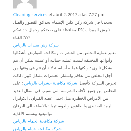
Cleaning services
el abril 2, 2017 a las 7:27 pm
يسعدنا في شركة ركن كلين الإهتمام بحدائق القصور والفلل
(برش المبيدات )??للمحافظة على صحتكم وجمال حدائقكم
الغناء ????
شركة رش مبيدات بالرياض
تعتبر عمليه التخلص من الحشرات ومكافحة القوارض بأشكالها
وأنواعها المختلفه ليست عمليه جماليه أو عمليه يمكن أن تتم
بشكل ثانوى ؛ ولكنها عمليه أساسية لابد أن تتم فى وقتها من
أجل التخلص من تفاقم وانتشار الحشرات بشكل كبير ؛ لذلك
تحرص الشركة كأفضل
شركة مكافحة حشرات بالرياض
؛ على
التخلص من جميع الأفات الشرسه التى تسبب فى انتقال العديد
من الأمراض الخطيرة مثل (حمى عضة الفئران , الكوليرا ,
الرمد الصديدى والطاعون والدوسنتريا ؛ بالاضافه الى اليرقان
والتيفود وتسمم الأغذية.
شركة مكافحة الحمام بالرياض
شركة مكافحة حمام بالرياض