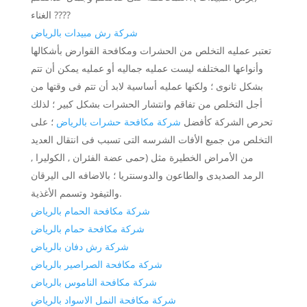
الغناء ????
شركة رش مبيدات بالرياض
تعتبر عمليه التخلص من الحشرات ومكافحة القوارض بأشكالها
وأنواعها المختلفه ليست عمليه جماليه أو عمليه يمكن أن تتم
بشكل ثانوى ؛ ولكنها عمليه أساسية لابد أن تتم فى وقتها من
أجل التخلص من تفاقم وانتشار الحشرات بشكل كبير ؛ لذلك
تحرص الشركة كأفضل
شركة مكافحة حشرات بالرياض
؛ على
التخلص من جميع الأفات الشرسه التى تسبب فى انتقال العديد
من الأمراض الخطيرة مثل (حمى عضة الفئران , الكوليرا ,
الرمد الصديدى والطاعون والدوسنتريا ؛ بالاضافه الى اليرقان
والتيفود وتسمم الأغذية.
شركة مكافحة الحمام بالرياض
شركة مكافحة حمام بالرياض
شركة رش دفان بالرياض
شركة مكافحة الصراصير بالرياض
شركة مكافحة الناموس بالرياض
شركة مكافحة النمل الاسواد بالرياض