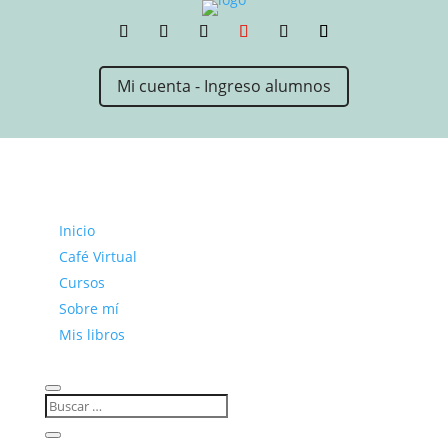
Mi cuenta - Ingreso alumnos
Inicio
Café Virtual
Cursos
Sobre mí
Mis libros