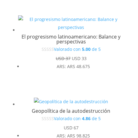
El progresismo latinoamericano: Balance y
perspectivas
Valorado con
5.00
de 5
El
El
USD
37
USD
33
precio
precio
ARS
:
ARS 48.675
original
actual
era:
es:
USD 37.
USD 33.
Geopolítica de la autodestrucción
Valorado con
4.86
de 5
USD
67
ARS
:
ARS 98.825