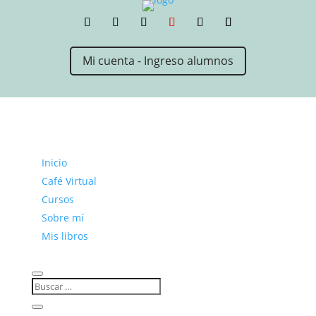
Mi cuenta - Ingreso alumnos
Inicio
Café Virtual
Cursos
Sobre mí
Mis libros