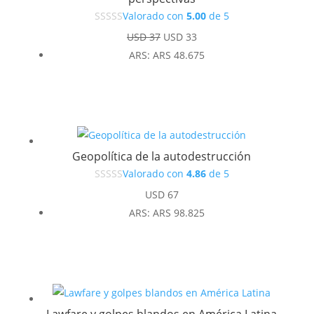
Valorado con
5.00
de 5
El
El
USD
37
USD
33
precio
precio
ARS
:
ARS 48.675
original
actual
era:
es:
USD 37.
USD 33.
Geopolítica de la autodestrucción
Valorado con
4.86
de 5
USD
67
ARS
:
ARS 98.825
Lawfare y golpes blandos en América Latina