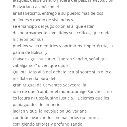
ataques, desde dentro y fuera del país, la Revolución
Bolivariana acabó con el
analfabetismo, entregó a su pueblo más de dos
millones y medio de viviendas y
se emancipó del yugo colonial al que están
deshonrosamente sometidos sus críticos, que nada
hicieron por sus
pueblos salvo mentirles y oprimirlos. Impertérrita, la
patria de Bolívar y
Chávez sigue su curso. “Ladran Sancho, señal que
cabalgamos” dicen que dijo el
Quijote. Más allá del debate actual sobre si lo dijo o
no, flota en la obra del
gran Miguel de Cervantes Saavedra
la
idea de que “cambiar el mundo, amigo Sancho … no
es locura ni utopía, sino justicia.”
Dejemos que los
paniaguados del imperio
ladren y que
la Revolución Bolivariana
continúe avanzando con más bríos que nunca,
corrigiendo errores y profundizando