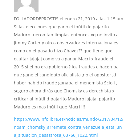
FOLLADORDEPROSTIS
el enero 21, 2019 a las 1:15 am
Si las elecciones que gano el inútil de pajarito
Maduro fueron tan limpias entonces xq no invito a
Jimmy Carter y otros observadores internacionales
como en el pasado hizo Chavez?? que tiene que
ocultar jajajaj como va a ganar Macri x fraude el
2015 si el no era gobierno ? los fraudes c hacen pa
que gane el candidato oficialista ,no el opositor ,d
haber habido fraude ganaba el menemista Scioli ,
seguro ahora dirás que Chomsky es derechista x
criticar al inútil d pajarito Maduro jajajaj pajarito
Maduro es mas inútil que Macri !!!
https://www.infolibre.es/noticias/mundo/2017/04/12/
noam_chomsky_arremete_contra_venezuela_esta_un
a_situacion_desastrosa_63766_1022.html