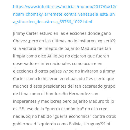
https://www.infolibre.es/noticias/mundo/2017/04/12/
noam_chomsky_arremete_contra_venezuela_esta_un
a_situacion_desastrosa_63766_1022.html
Jimmy Carter estuvo en las elecciones donde gano
Chavez ,pero en las ultimas no lo invitaron, xq será??
si la victoria del inepto de pajarito Maduro fue tan
limpia como dice Atilio ,xq no dejaron que fueran
observadores internacionales como ocurre en
elecciones d otros países ??/ xq no invitaron a Jimmy
Carter como lo hicieron en el pasado ? es cierto que
muchos d esos presidentes del tan cacareado grupo
de Lima como el hondureño Hernandez son
inoperantes y mediocres pero pajarito Maduro tb lo
es !! !!! eso de la "guerra económica" no c lo cree
nadie, xq no habido "guerra economica" contra otros
gobiernos d izquierda como Bolivia, Uruguay??? ni