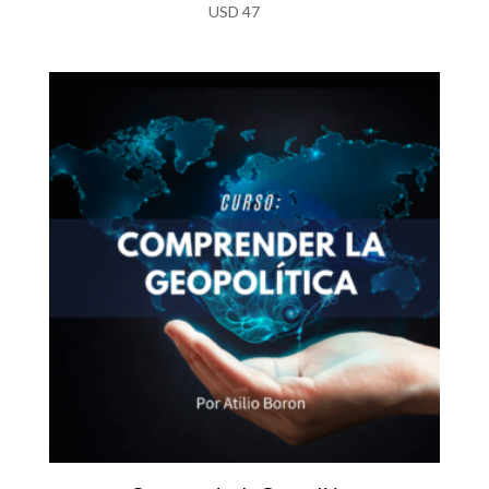
Valorado
USD
47
con
5.00
de 5