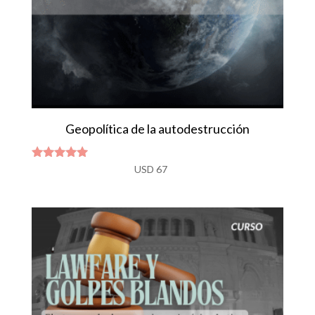
Geopolítica de la autodestrucción
Valorado
USD
67
con
4.86
de 5