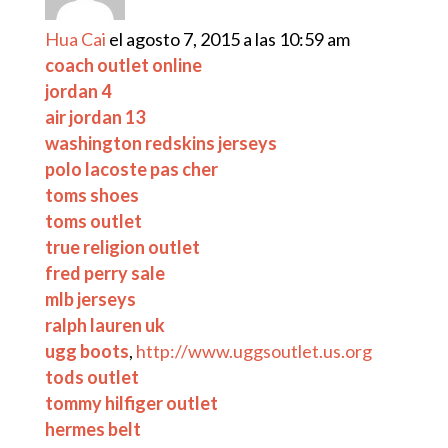
Hua Cai
el agosto 7, 2015 a las 10:59 am
coach outlet online
jordan 4
air jordan 13
washington redskins jerseys
polo lacoste pas cher
toms shoes
toms outlet
true religion outlet
fred perry sale
mlb jerseys
ralph lauren uk
ugg boots
,
http://www.uggsoutlet.us.org
tods outlet
tommy hilfiger outlet
hermes belt