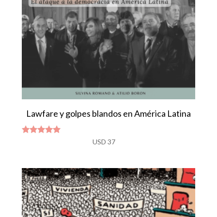
Lawfare y golpes blandos en América Latina
Valorado
USD
37
con
5.00
de 5