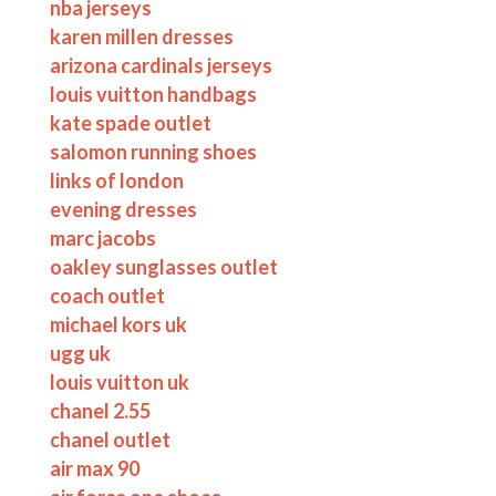
nba jerseys
karen millen dresses
arizona cardinals jerseys
louis vuitton handbags
kate spade outlet
salomon running shoes
links of london
evening dresses
marc jacobs
oakley sunglasses outlet
coach outlet
michael kors uk
ugg uk
louis vuitton uk
chanel 2.55
chanel outlet
air max 90