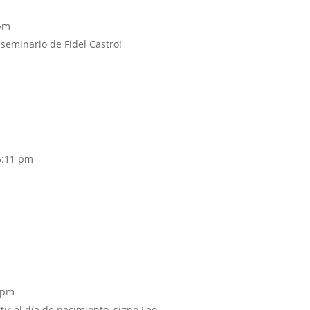
 pm
 seminario de Fidel Castro!
 5:11 pm
8 pm
r el día de nacimiento, signo Leo,