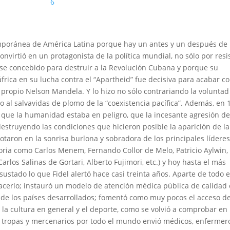
6
emporánea de América Latina porque hay un antes y un después de
onvirtió en un protagonista de la política mundial, no sólo por resis
nse concebido para destruir a la Revolución Cubana y porque su
áfrica en su lucha contra el “Apartheid” fue decisiva para acabar c
 propio Nelson Mandela. Y lo hizo no sólo contrariando la voluntad
 al salvavidas de plomo de la “coexistencia pacífica”. Además, en 
ió que la humanidad estaba en peligro, que la incesante agresión de
estruyendo las condiciones que hicieron posible la aparición de la
taron en la sonrisa burlona y sobradora de los principales lídere
oria como Carlos Menem, Fernando Collor de Melo, Patricio Aylwin, 
rlos Salinas de Gortari, Alberto Fujimori, etc.) y hoy hasta el más
sustado lo que Fidel alertó hace casi treinta años. Aparte de todo 
hacerlo; instauró un modelo de atención médica pública de calidad
 de los países desarrollados; fomentó como muy pocos el acceso de
, la cultura en general y el deporte, como se volvió a comprobar en 
r tropas y mercenarios por todo el mundo envió médicos, enfermer