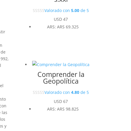
Valorado con
5.00
de 5
USD
47
ARS
:
ARS 69.325
tir
on
 de
1992,
l
Comprender la
s
Geopolítica
el
Valorado con
4.80
de 5
esto
USD
67
 con
ARS
:
ARS 98.825
 las
los
os y