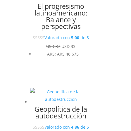
El progresismo
latinoamericano:
Balance y
perspectivas
Valorado con
5.00
de 5
El
El
USD
37
USD
33
precio
precio
ARS
:
ARS 48.675
original
actual
era:
es:
USD 37.
USD 33.
Geopolítica de la
autodestrucción
Valorado con
4.86
de 5