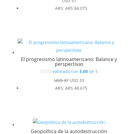
USD
57
ARS
:
ARS 84.075
El progresismo latinoamericano: Balance y
perspectivas
Valorado con
5.00
de 5
El
El
USD
37
USD
33
precio
precio
ARS
:
ARS 48.675
original
actual
era:
es:
USD 37.
USD 33.
Geopolítica de la autodestrucción