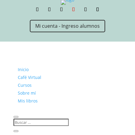
Mi cuenta - Ingreso alumnos
Inicio
Café Virtual
Cursos
Sobre mí
Mis libros