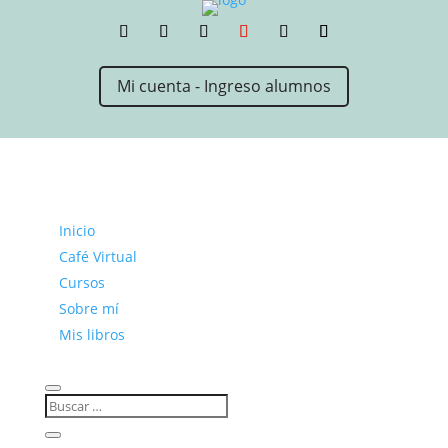
Mi cuenta - Ingreso alumnos
Inicio
Café Virtual
Cursos
Sobre mí
Mis libros