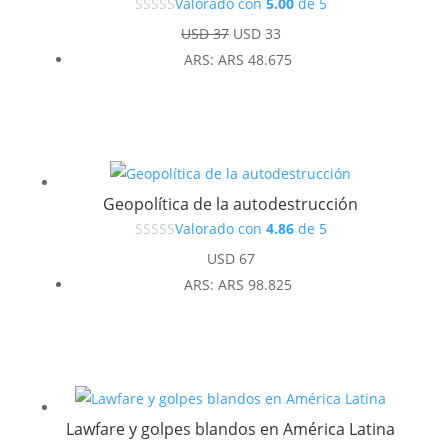
Valorado con
5.00
de 5
El
El
USD
37
USD
33
precio
precio
ARS
:
ARS 48.675
original
actual
era:
es:
USD 37.
USD 33.
Geopolítica de la autodestrucción
Valorado con
4.86
de 5
USD
67
ARS
:
ARS 98.825
Lawfare y golpes blandos en América Latina