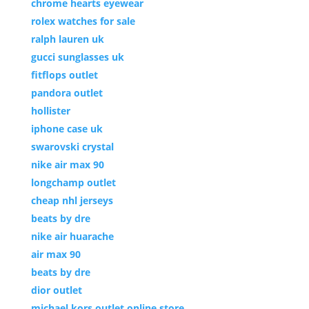
chrome hearts eyewear
rolex watches for sale
ralph lauren uk
gucci sunglasses uk
fitflops outlet
pandora outlet
hollister
iphone case uk
swarovski crystal
nike air max 90
longchamp outlet
cheap nhl jerseys
beats by dre
nike air huarache
air max 90
beats by dre
dior outlet
michael kors outlet online store