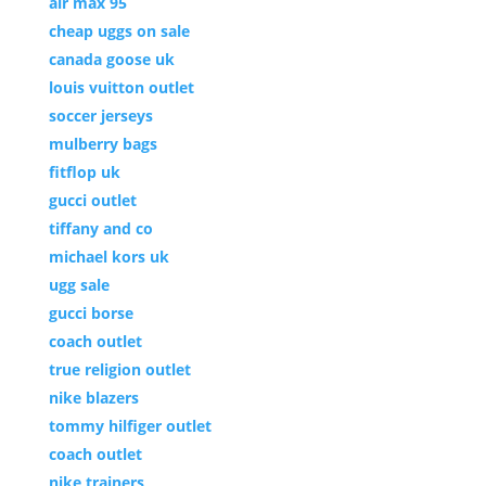
air max 95
cheap uggs on sale
canada goose uk
louis vuitton outlet
soccer jerseys
mulberry bags
fitflop uk
gucci outlet
tiffany and co
michael kors uk
ugg sale
gucci borse
coach outlet
true religion outlet
nike blazers
tommy hilfiger outlet
coach outlet
nike trainers