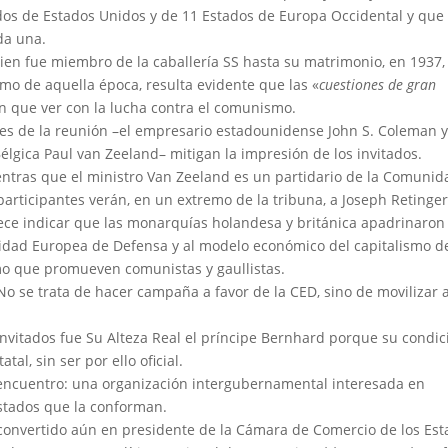
os de Estados Unidos y de 11 Estados de Europa Occidental y que
da una.
ien fue miembro de la caballería SS hasta su matrimonio, en 1937,
smo de aquella época, resulta evidente que las «
cuestiones de gran
en que ver con la lucha contra el comunismo.
ntes de la reunión –el empresario estadounidense John S. Coleman y
Bélgica Paul van Zeeland– mitigan la impresión de los invitados.
entras que el ministro Van Zeeland es un partidario de la Comunid
 participantes verán, en un extremo de la tribuna, a Joseph Retinger,
rece indicar que las monarquías holandesa y británica apadrinaron 
nidad Europea de Defensa y al modelo económico del capitalismo d
mo que promueven comunistas y gaullistas.
o se trata de hacer campaña a favor de la CED, sino de movilizar a
invitados fue Su Alteza Real el príncipe Bernhard porque su condic
tal, sin ser por ello oficial.
 encuentro: una organización intergubernamental interesada en
Estados que la conforman.
 convertido aún en presidente de la Cámara de Comercio de los Es