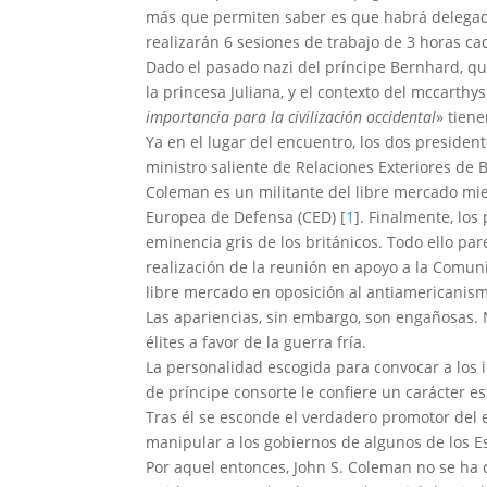
más que permiten saber es que habrá delegad
realizarán 6 sesiones de trabajo de 3 horas ca
Dado el pasado nazi del príncipe Bernhard, qu
la princesa Juliana, y el contexto del mccarthy
importancia para la civilización occidental
» tien
Ya en el lugar del encuentro, los dos preside
ministro saliente de Relaciones Exteriores de 
Coleman es un militante del libre mercado mi
Europea de Defensa (CED) [
1
]. Finalmente, los
eminencia gris de los británicos. Todo ello pa
realización de la reunión en apoyo a la Comu
libre mercado en oposición al antiamericanis
Las apariencias, sin embargo, son engañosas. N
élites a favor de la guerra fría.
La personalidad escogida para convocar a los 
de príncipe consorte le confiere un carácter esta
Tras él se esconde el verdadero promotor del
manipular a los gobiernos de algunos de los 
Por aquel entonces, John S. Coleman no se ha