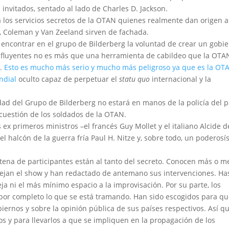
 invitados, sentado al lado de Charles D. Jackson.
a los servicios secretos de la OTAN quienes realmente dan origen a
, Coleman y Van Zeeland sirven de fachada.
encontrar en el grupo de Bilderberg la voluntad de crear un gobi
influyentes no es más que una herramienta de cabildeo que la OTA
s.
Esto es mucho más serio y mucho más peligroso ya que es la OT
ndial
oculto capaz de perpetuar el
statu quo
internacional y la
dad del Grupo de Bilderberg no estará en manos de la policía del p
cuestión de los soldados de la OTAN.
 ex primeros ministros –el francés Guy Mollet y el italiano Alcide d
el halcón de la guerra fría Paul H. Nitze y, sobre todo, un poderosí
tena de participantes están al tanto del secreto. Conocen más o 
ejan el show y han redactado de antemano sus intervenciones. Ha
ja ni el más mínimo espacio a la improvisación. Por su parte, los
 por completo lo que se está tramando. Han sido escogidos para q
iernos y sobre la opinión pública de sus países respectivos. Así qu
s y para llevarlos a que se impliquen en la propagación de los