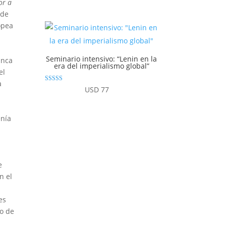
de 5
or a
 de
opea
Seminario intensivo: “Lenin en la
anca
era del imperialismo global”
el
a
Valorado con
USD
77
4.94
de 5
enía
e
n el
es
go de
l