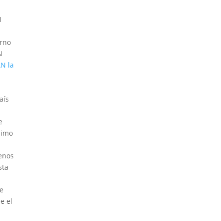
l
erno
N
AN la
aís
e
simo
menos
sta
ue
e el