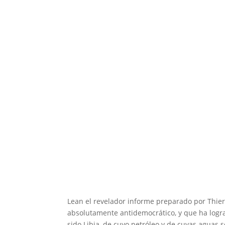
Lean el revelador informe preparado por Thie
absolutamente antidemocrático, y que ha logra
sido Libia, de cuyo petróleo y de cuyas agua