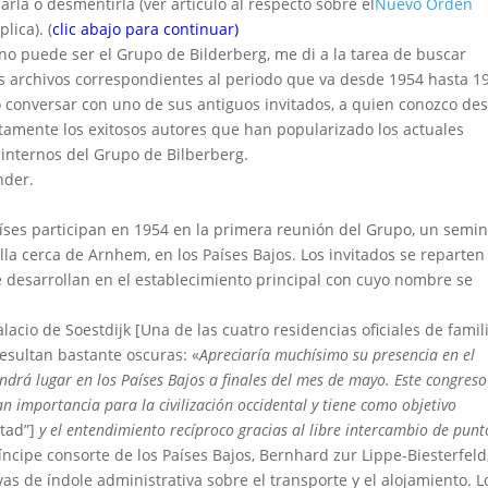
la o desmentirla (ver artículo al respecto sobre el
Nuevo Orden
lica). (
clic abajo para continuar)
no puede ser el Grupo de Bilderberg, me di a la tarea de buscar
s archivos correspondientes al periodo que va desde 1954 hasta 1
conversar con uno de sus antiguos invitados, a quien conozco de
tamente los exitosos autores que han popularizado los actuales
 internos del Grupo de Bilberberg.
nder.
íses participan en 1954 en la primera reunión del Grupo, un semin
lla cerca de Arnhem, en los Países Bajos. Los invitados se reparten
e desarrollan en el establecimiento principal con cuyo nombre se
lacio de Soestdijk [Una de las cuatro residencias oficiales de famil
 resultan bastante oscuras: «
Apreciaría muchísimo su presencia en el
tendrá lugar en los Países Bajos a finales del mes de mayo. Este congreso
n importancia para la civilización occidental y tiene como objetivo
ntad”]
y el entendimiento recíproco gracias al libre intercambio de punt
príncipe consorte de los Países Bajos, Bernhard zur Lippe-Biesterfeld
s de índole administrativa sobre el transporte y el alojamiento. L