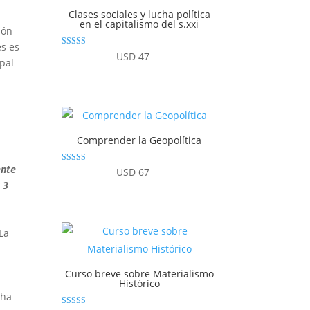
Clases sociales y lucha política
en el capitalismo del s.xxi
ión
es es
Valorado con
USD
47
ipal
5.00
de 5
Comprender la Geopolítica
ente
Valorado
USD
67
con
 3
4.80
de 5
La
Curso breve sobre Materialismo
Histórico
 ha