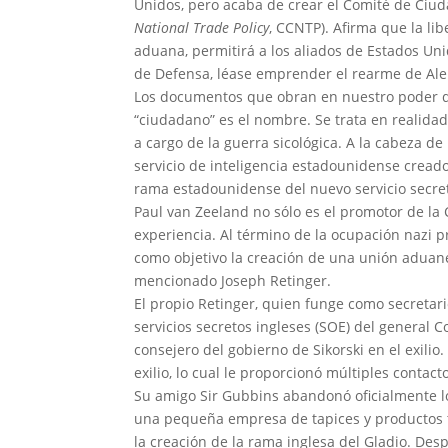
Unidos, pero acaba de crear el Comité de Ciud
National Trade Policy
, CCNTP). Afirma que la li
aduana, permitirá a los aliados de Estados Un
de Defensa, léase emprender el rearme de Alem
Los documentos que obran en nuestro poder d
“ciudadano” es el nombre. Se trata en realidad 
a cargo de la guerra sicológica. A la cabeza de
servicio de inteligencia estadounidense cread
rama estadounidense del nuevo servicio secret
Paul van Zeeland no sólo es el promotor de l
experiencia. Al término de la ocupación nazi 
como objetivo la creación de una unión aduane
mencionado Joseph Retinger.
El propio Retinger, quien funge como secretari
servicios secretos ingleses (SOE) del general C
consejero del gobierno de Sikorski en el exili
exilio, lo cual le proporcionó múltiples contac
Su amigo Sir Gubbins abandonó oficialmente los
una pequeña empresa de tapices y productos te
la creación de la rama inglesa del Gladio. Des