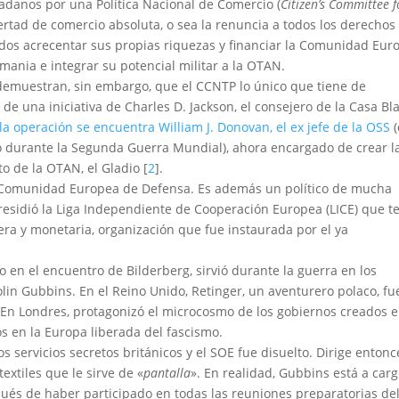
adanos por una Política Nacional de Comercio (
Citizen’s Committee f
bertad de comercio absoluta, o sea la renuncia a todos los derechos
idos acrecentar sus propias riquezas y financiar la Comunidad Eur
ania e integrar su potencial militar a la OTAN.
emuestran, sin embargo, que el CCNTP lo único que tiene de
de una iniciativa de Charles D. Jackson, el consejero de la Casa Bl
la operación se encuentra William J. Donovan, el ex jefe de la OSS
(
o durante la Segunda Guerra Mundial), ahora encargado de crear l
o de la OTAN, el Gladio [
2
].
a Comunidad Europea de Defensa. Es además un político de mucha
presidió la Liga Independiente de Cooperación Europea (LICE) que t
ra y monetaria, organización que fue instaurada por el ya
o en el encuentro de Bilderberg, sirvió durante la guerra en los
olin Gubbins. En el Reino Unido, Retinger, un aventurero polaco, fu
o. En Londres, protagonizó el microcosmo de los gobiernos creados e
tos en la Europa liberada del fascismo.
 servicios secretos británicos y el SOE fue disuelto. Dirige entonc
xtiles que le sirve de «
pantalla
». En realidad, Gubbins está a car
pués de haber participado en todas las reuniones preparatorias de