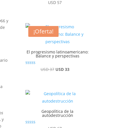
Valorado con
USD
57
4.92
de 5
966 y
sde
¡Oferta!
El progresismo latinoamericano:
Balance y perspectivas
ario
Valorado con
El
El
USD
37
USD
33
5.00
de 5
precio
precio
original
actual
ia
era:
es:
USD 37.
USD 33.
Geopolítica de la
os
autodestrucción
, y
o
Valorado