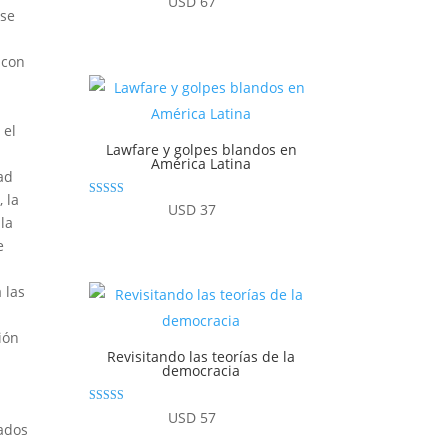
USD
67
con
 se
4.86
de 5
 con
 el
Lawfare y golpes blandos en
América Latina
ad
 la
Valorado con
USD
37
5.00
la
de 5
e
 las
ión
Revisitando las teorías de la
democracia
Valorado
USD
57
con
tados
4.83