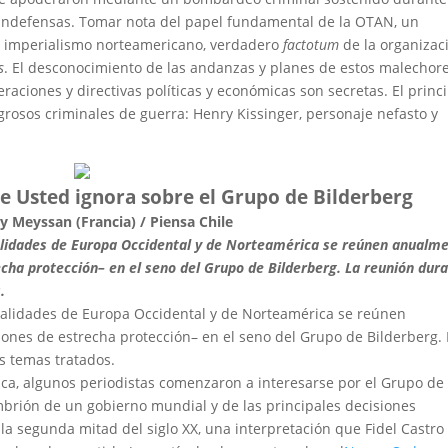
s indefensas. Tomar nota del papel fundamental de la OTAN, un
l imperialismo norteamericano, verdadero
factotum
de la organizac
s
. El desconocimiento de las andanzas y planes de estos malechor
raciones y directivas políticas y económicas son secretas. El princ
grosos criminales de guerra: Henry Kissinger, personaje nefasto y
ue Usted ignora sobre el Grupo de Bilderberg
y Meyssan (Francia) / Piensa Chile
lidades de Europa Occidental y de Norteamérica se reúnen anualm
echa protección– en el seno del Grupo de Bilderberg. La reunión dura
.
alidades de Europa Occidental y de Norteamérica se reúnen
ones de estrecha protección– en el seno del Grupo de Bilderberg. 
s temas tratados.
ica, algunos periodistas comenzaron a interesarse por el Grupo de
embrión de un gobierno mundial y de las principales decisiones
e la segunda mitad del siglo XX, una interpretación que Fidel Castro