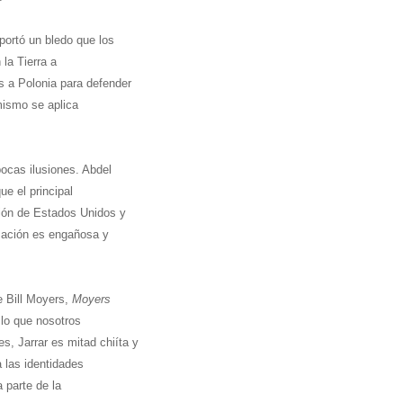
portó un bledo que los
 la Tierra a
as a Polonia para defender
mismo se aplica
pocas ilusiones. Abdel
ue el principal
ción de Estados Unidos y
rmación es engañosa y
e Bill Moyers,
Moyers
ó lo que nosotros
, Jarrar es mitad chiíta y
a las identidades
 parte de la