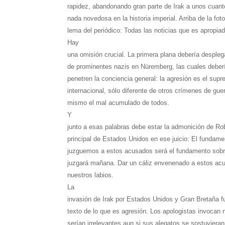
rapidez, abandonando gran parte de Irak a unos cuanto
nada novedosa en la historia imperial. Arriba de la fot
lema del periódico: Todas las noticias que es apropiad
Hay
una omisión crucial. La primera plana debería desplega
de prominentes nazis en Nüremberg, las cuales deberí
penetren la conciencia general: la agresión es el sup
internacional, sólo diferente de otros crímenes de gue
mismo el mal acumulado de todos.
Y
junto a esas palabras debe estar la admonición de Rob
principal de Estados Unidos en ese juicio: El fundame
juzguemos a estos acusados será el fundamento sobre 
juzgará mañana. Dar un cáliz envenenado a estos ac
nuestros labios.
La
invasión de Irak por Estados Unidos y Gran Bretaña fu
texto de lo que es agresión. Los apologistas invocan 
serían irrelevantes aun si sus alegatos se sostuvieran