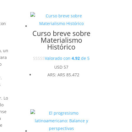
con
Curso breve sobre
Materialismo
Histórico
n, un
Para
Valorado con
4.92
de 5
o
USD
57
ARS
:
ARS 85.472
.
s
r. Lo
lo
ense
a
se