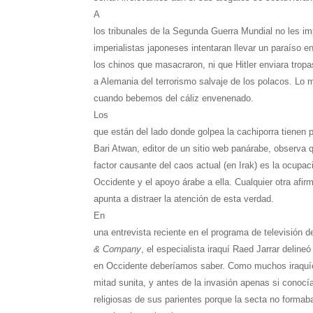
A
los tribunales de la Segunda Guerra Mundial no les im
imperialistas japoneses intentaran llevar un paraíso en
los chinos que masacraron, ni que Hitler enviara trop
a Alemania del terrorismo salvaje de los polacos. Lo 
cuando bebemos del cáliz envenenado.
Los
que están del lado donde golpea la cachiporra tienen 
Bari Atwan, editor de un sitio web panárabe, observa q
factor causante del caos actual (en Irak) es la ocupa
Occidente y el apoyo árabe a ella. Cualquier otra afi
apunta a distraer la atención de esta verdad.
En
una entrevista reciente en el programa de televisión d
& Company
, el especialista iraquí Raed Jarrar deline
en Occidente deberíamos saber. Como muchos iraquíes
mitad sunita, y antes de la invasión apenas si conocí
religiosas de sus parientes porque la secta no formaba