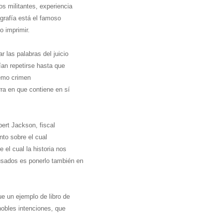
s militantes, experiencia
ografía está el famoso
o imprimir.
r las palabras del juicio
an repetirse hasta que
remo crimen
rra en que contiene en sí
ert Jackson, fiscal
nto sobre el cual
el cual la historia nos
usados es ponerlo también en
e un ejemplo de libro de
nobles intenciones, que
.