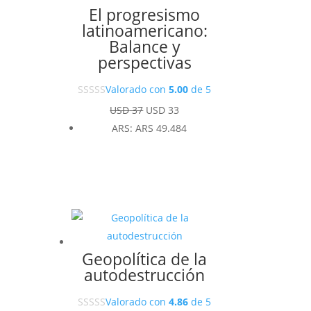
El progresismo
latinoamericano:
Balance y
perspectivas
Valorado con
5.00
de 5
El
El
USD
37
USD
33
precio
precio
ARS
:
ARS 49.484
original
actual
era:
es:
USD 37.
USD 33.
Geopolítica de la
autodestrucción
Valorado con
4.86
de 5