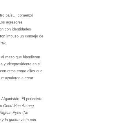
estro país… comenzó
 Los agresores
ron con identidades
ton impuso un consejo de
Irak.
s al mazo que blandieron
a y vicepresidente en el
 con otros como ellos que
 que ayudaron a crear
 Afganistán. El periodista
o Good Men Among
h Afghan Eyes
(
No
 y la guerra vista con