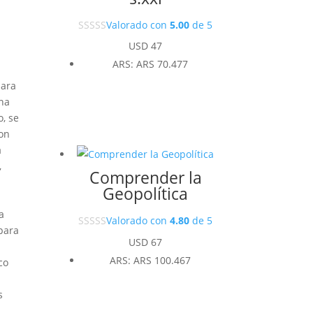
Valorado con
5.00
de 5
USD
47
ARS
:
ARS 70.477
mara
una
o, se
on
a
,
Comprender la
Geopolítica
a
Valorado con
4.80
de 5
 para
USD
67
ARS
:
ARS 100.467
co
s