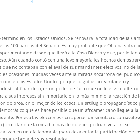
4
término en los Estados Unidos. Se renovará la totalidad de la Cá
de las 100 bancas del Senado. Es muy probable que Obama sufra 
xperimentando desde que llegó a la Casa Blanca y que, por lo tant
so. Aún cuando contó con una leve mayoría los hechos demostrar
s que no contaban con el aval de sus mandantes efectivos, no de l
les ocasiones, muchas veces ante la mirada socarrona del público
ección en los Estados Unidos porque su gobierno verdadero y
dustrial-financiero, es un poder de facto que no lo elige nadie, no
e a sus intereses sin importarle en lo más mínimo la reacción de l
n de proa, en el mejor de los casos, un artilugio propagandístico
democrático que es hace posible que un afroamericano llegue a la
idente. Por eso las elecciones son apenas un simulacro carnavales
a (recordar que la mitad o más de quienes podrían votar ni se
ealizan en un día laborable (para desalentar la participación de lo
ortante brota de sus resultados.