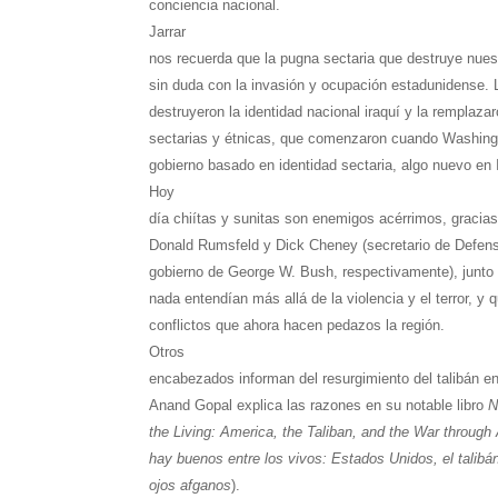
conciencia nacional.
Jarrar
nos recuerda que la pugna sectaria que destruye nu
sin duda con la invasión y ocupación estadunidense.
destruyeron la identidad nacional iraquí y la remplaza
sectarias y étnicas, que comenzaron cuando Washing
gobierno basado en identidad sectaria, algo nuevo en 
Hoy
día chiítas y sunitas son enemigos acérrimos, gracia
Donald Rumsfeld y Dick Cheney (secretario de Defens
gobierno de George W. Bush, respectivamente), junto
nada entendían más allá de la violencia y el terror, y
conflictos que ahora hacen pedazos la región.
Otros
encabezados informan del resurgimiento del talibán en
Anand Gopal explica las razones en su notable libro
N
the Living: America, the Taliban, and the War throug
hay buenos entre los vivos: Estados Unidos, el talibán
ojos afganos
).