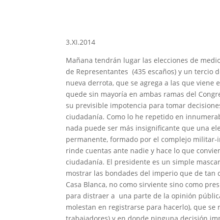
3.XI.2014
Mañana tendrán lugar las elecciones de medio 
de Representantes (435 escaños) y un tercio 
nueva derrota, que se agrega a las que viene e
quede sin mayoría en ambas ramas del Congre
su previsible impotencia para tomar decisione
ciudadanía. Como lo he repetido en innumerab
nada puede ser más insignificante que una el
permanente, formado por el complejo militar-in
rinde cuentas ante nadie y hace lo que convien
ciudadanía. El presidente es un simple mascaró
mostrar las bondades del imperio que de tan 
Casa Blanca, no como sirviente sino como pres
para distraer a una parte de la opinión públic
molestan en registrarse para hacerlo), que se r
trabajadores) y en donde ninguna decisión imp