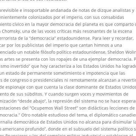
 previsible e insoportable andanada de notas de dizque analistas y
venientemente colonizados por el imperio, con sus consabidas
ento cívico en la mayor democracia del planeta es que comparto 
 Chomsky, una de las voces críticas más resonantes de la escena
errorista de la “democracia” estadounidense. Para leer y recordar,
ar por los publicistas del imperio que cantan himnos a una
enciado un notable filósofo político estadounidense, Sheldon Woli
las artes se presenta con los ropajes de una ejemplar democracia. 
rismo invertido” que hoy caracteriza a los Estados Unidos ha lograd
 un estado de permanente sometimiento e impotencia que las
es de congreso o presidenciales ni remotamente alcanzan a revertir
s de espionaje con que cuenta la clase dominante de Estados Unido
ento de sus súbditos. Y cuando surgen voces y movimientos de
ización “desde abajo”, la represión del sistema no se hace espera
staciones del “Ocupemos Wall Street” son didácticas lecciones de 
ocracia.” Otro notable estudioso del tema, el diplomático canadi
rnalia democrática de Estados Unidos no alcanza para disimular l
do americano profundo”, donde en el subsuelo del sistema político 
s financieros y los del complejo militar-industrial y establecen el