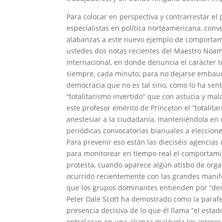
Para colocar en perspectiva y contrarrestar el
especialistas en política norteamericana, con
alabanzas a este nuevo ejemplo de comportami
ustedes dos notas recientes del Maestro Noam
internacional, en donde denuncia el carácter t
siempre, cada minuto; para no dejarse embauc
democracia que no es tal sino, como lo ha sent
“totalitarismo invertido” que con astucia y ma
este profesor emérito de Princeton el “totalita
anestesiar a la ciudadanía, manteniéndola en
periódicas convocatorias bianuales a eleccion
Para prevenir eso están las dieciséis agencia
para monitorear en tiempo real el comportami
protesta, cuando aparece algún atisbo de organ
ocurrido recientemente con las grandes manife
que los grupos dominantes entienden por “dem
Peter Dale Scott ha demostrado como la parafe
presencia decisiva de lo que él llama “el esta
entrelazan en una alianza malévola los interese