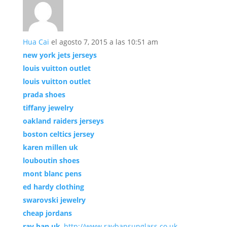
Hua Cai
el agosto 7, 2015 a las 10:51 am
new york jets jerseys
louis vuitton outlet
louis vuitton outlet
prada shoes
tiffany jewelry
oakland raiders jerseys
boston celtics jersey
karen millen uk
louboutin shoes
mont blanc pens
ed hardy clothing
swarovski jewelry
cheap jordans
ray ban uk
,
http://www.raybansunglass.co.uk