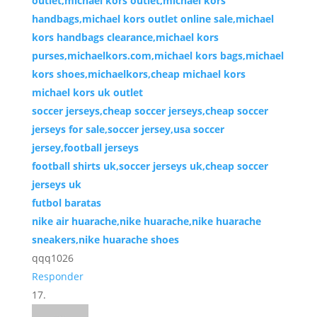
outlet,michael kors outlet,michael kors
handbags,michael kors outlet online sale,michael
kors handbags clearance,michael kors
purses,michaelkors.com,michael kors bags,michael
kors shoes,michaelkors,cheap michael kors
michael kors uk outlet
soccer jerseys,cheap soccer jerseys,cheap soccer
jerseys for sale,soccer jersey,usa soccer
jersey,football jerseys
football shirts uk,soccer jerseys uk,cheap soccer
jerseys uk
futbol baratas
nike air huarache,nike huarache,nike huarache
sneakers,nike huarache shoes
qqq1026
Responder