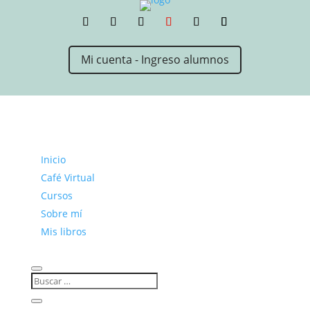
Mi cuenta - Ingreso alumnos
Inicio
Café Virtual
Cursos
Sobre mí
Mis libros