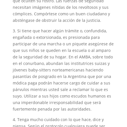
que oculten su rostro. Las fuerzas de seguridad
necesitan imágenes nítidas de los revoltosos y sus
cómplices. Compórtese como un buen ciudadano y
absténgase de obstruir la acción de la justicia.
3. Si tiene que hacer algún trámite o, confundida,
engañada o extorsionada, es presionada para
participar de una marcha o un piquete asegúrese de
que sus niños se queden en la escuela o al amparo
de la seguridad de su hogar. En el AMBA, sobre todo
en el conurbano, abundan las institutrices suizas y
jóvenes baby-sitters norteamericanas haciendo
pasantías de posgrado en la Argentina que por una
módica paga podrán hacerse cargo de cuidar a sus
párvulos mientras usted sale a reclamar lo que es
suyo. Utilizar a sus hijos como escudos humanos es
una imperdonable irresponsabilidad que será
fuertemente penada por las autoridades.
4. Tenga mucho cuidado con lo que hace, dice y
piensa. Según el protocolo cualquiera puede ser