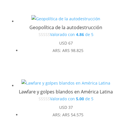
era:
es:
USD 37.
USD 33.
Geopolítica de la autodestrucción
Valorado con
4.86
de 5
USD
67
ARS
:
ARS 98.825
Lawfare y golpes blandos en América Latina
Valorado con
5.00
de 5
USD
37
ARS
:
ARS 54.575