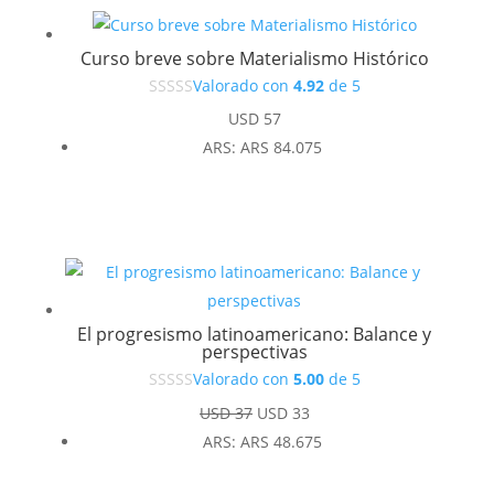
Curso breve sobre Materialismo Histórico
Valorado con
4.92
de 5
USD
57
ARS
:
ARS 84.075
El progresismo latinoamericano: Balance y
perspectivas
Valorado con
5.00
de 5
El
El
USD
37
USD
33
precio
precio
ARS
:
ARS 48.675
original
actual