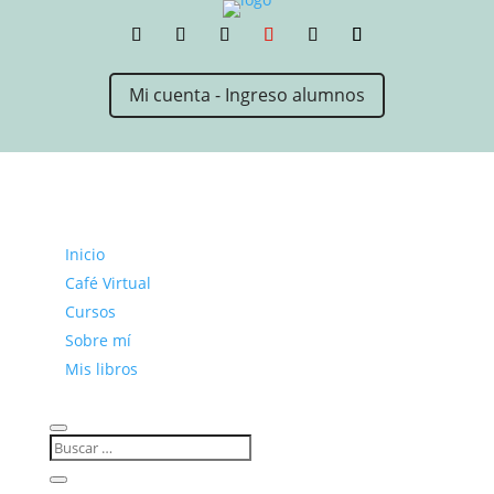
Mi cuenta - Ingreso alumnos
Inicio
Café Virtual
Cursos
Sobre mí
Mis libros