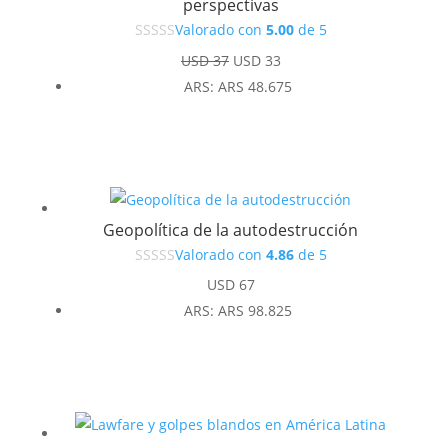
perspectivas
Valorado con
5.00
de 5
El
El
USD
37
USD
33
precio
precio
ARS
:
ARS 48.675
original
actual
era:
es:
USD 37.
USD 33.
Geopolítica de la autodestrucción
Valorado con
4.86
de 5
USD
67
ARS
:
ARS 98.825