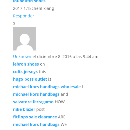
louboutin shoes
2017.1.18chenlixiang
Responder
Unknown
el diciembre 8, 2016 a las 9:44 am
lebron shoes
on
colts jerseys
this
hugo boss outlet
is
michael kors handbags wholesale
I
michael kors handbags
and
salvatore ferragamo
HOW
nike blazer
post
fitflops sale clearance
ARE
michael kors handbags
We