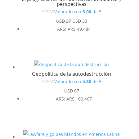
perspectivas
Valorado con
5.00
de 5
El
El
USD
37
USD
33
precio
precio
ARS
:
ARS 49.484
original
actual
era:
es:
USD 37.
USD 33.
Geopolítica de la autodestrucción
Valorado con
4.86
de 5
USD
67
ARS
:
ARS 100.467