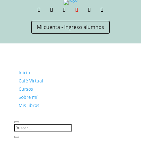
Mi cuenta - Ingreso alumnos
Inicio
Café Virtual
Cursos
Sobre mí
Mis libros