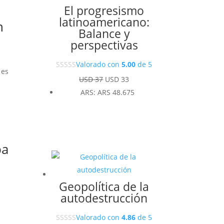
El progresismo
latinoamericano:
n
Balance y
perspectivas
Valorado con
5.00
de 5
 es
El
El
USD
37
USD
33
n
precio
precio
ARS
:
ARS 48.675
original
actual
era:
es:
USD 37.
USD 33.
ba
Geopolítica de la
autodestrucción
Valorado con
4.86
de 5