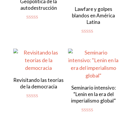
Geopolítica de la
autodestrucción
Lawfare y golpes
blandos en América
Latina
Valorado
con
4.86
de 5
Valorado con
5.00
de 5
Revisitando las teorías
de la democracia
Seminario intensivo:
“Lenin en la era del
imperialismo global”
Valorado
con
4.83
de 5
Valorado
con
4.94
de 5