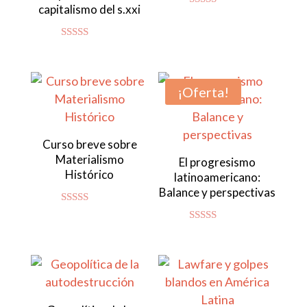
capitalismo del s.xxi
Valorado
con
4.80
de 5
Valorado con
5.00
de 5
¡Oferta!
Curso breve sobre
Materialismo
El progresismo
Histórico
latinoamericano:
Balance y perspectivas
Valorado
con
Valorado con
4.92
5.00
de 5
de 5