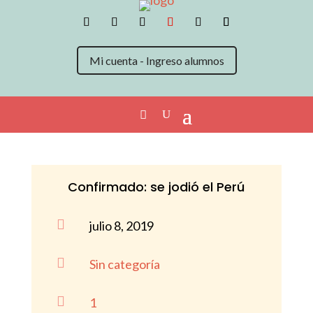
Mi cuenta - Ingreso alumnos
Confirmado: se jodió el Perú

julio 8, 2019

Sin categoría

1