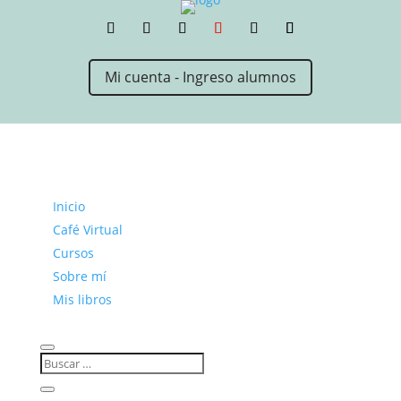
Mi cuenta - Ingreso alumnos
Inicio
Café Virtual
Cursos
Sobre mí
Mis libros