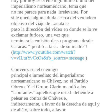
hoy por hoy es el enemigo número uno del
imperialismo norteamericano, tema que
no me parece para nada irrelevante. Por
si le queda alguna duda acerca del verdadero
objetivo del viaje de Lanata le
paso la dirección del video en donde se lo ve
exclamar furioso, una vez que
terminara la emisión de su programa desde
Caracas: “¡perdió .. la c.. de su madre”!
(
http://www.youtube.com/watch?
v=vILtuYvCcOs&fb_source=message
)
Convénzase: el enemigo
principal e inmediato del imperialismo
norteamericano es Chávez, no el Partido
Obrero. Y el Grupo Clarín mandó a los
“laburantes” aquellos que usted defiende a
pelear en contra de Chávez e,
indirectamente, a favor de la derecha de aquí y
de allá y, sobre todo, a favor