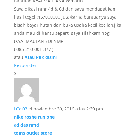
Bantuan KYAI MAULANA kemarin
Saya dikasi nmr 4d & 6d dan saya mendapat kan
hasil togel (457000000 juta)karna bantuanya saya
bisah bayar hutan dan buka usaha kecil kecilan,jika
anda mau di bantu seperti saya silahkam hbg
(KYAI MAULAN ) DI NMR
( 085-210-001-377 )
atau
Atau klik disini
Responder
LCc 03
el noviembre 30, 2016 a las 2:39 pm
nike roshe run one
adidas nmd
toms outlet store