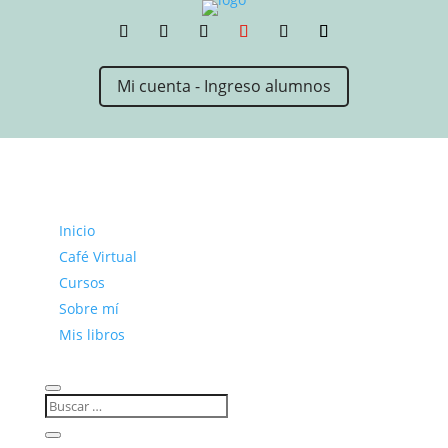
Mi cuenta - Ingreso alumnos
Inicio
Café Virtual
Cursos
Sobre mí
Mis libros