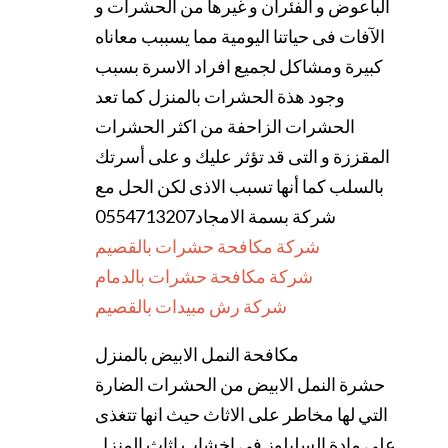
الباعوض و الفئران و غيرها من الحشرات و
الآفات فى حياتنا اليومية مما يسببب معاناه
كبيرة ومشاكل لجميع افراد الاسرة بسبب
وجود هذة الحشرات بالمنزل كما تعد
الحشرات الزاحفة من اكثر الحشرات
المقززة و التى قد تؤثر عليك و على أسرتك
بالسلب كما أنها تسبب الاذى لكن الحل مع
شركة بسمة الامجاد0554713207
شركة مكافحة حشرات بالقصيم
شركة مكافحة حشرات بالدمام
شركة رش مبيدات بالقصيم
مكافحة النمل الابيض بالمنزل
حشرة النمل الابيض من الحشرات الضارة
التي لها مخاطر على الاثاث حيث انها تتغذى
على مادة السليلوز في اخشاب اثاث المنزل