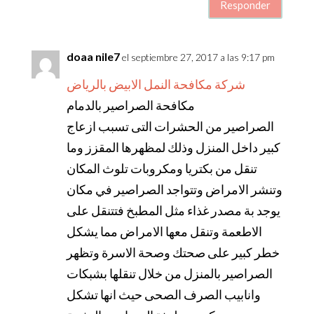
Responder
doaa nile7
el septiembre 27, 2017 a las 9:17 pm
شركة مكافحة النمل الابيض بالرياض
مكافحة الصراصير بالدمام
الصراصير من الحشرات التى تسبب ازعاج
كبير داخل المنزل وذلك لمظهرها المقزز وما
تنقل من بكتريا ومكروبات تلوث المكان
وتنشر الامراض وتتواجد الصراصير في مكان
يوجد بة مصدر غذاء مثل المطبخ فتتنقل على
الاطعمة وتنقل معها الامراض مما يشكل
خطر كبير على صحتك وصحة الاسرة وتظهر
الصراصير بالمنزل من خلال تنقلها بشبكات
وانابيب الصرف الصحى حيث انها تشكل