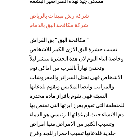
مسكن جيد لهذة الصراصير البشعة
شركة رش مبيدات بالرياض
شركة مكافحة البق بالدمام
مكافحة البق " بق الفراش "
تسبب حشرة البق الازى الكبير للاشخاص
وخاصة اثناء النوم لان هذة الحشرة تنتشر ليلاً
وتختبئ نهاراً بالقرب من اماكن نوم
الاشخاص فهى تحتل السرائر والمفروشات
والمراتب وايضا الملابس وتقوم بلدغاتها
السيئة فهى تقوم بافراز مادة مخدرة
للمنطقة التى تقوم بغرز ابرتها التى تمتص بها
دم الانساء حيث ان غذائها الرئيسي هو الدماء
وتسبب الكثير من الامراض منها امراض
جلدية فلدغاتها تسبب احمرار للجد وقرح