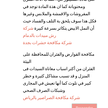
ومحتوياتة كما ان هذة المادة توجد في
المفروشات والاقمشة والملابس وغيرها
فكل هذا سوف يلحق بة التلف والفساد حيث
أن النمل الابيض يتكاثر بسرعة كبيرة
شركة
رش مبيدات بالدمام
شركة مكافحة حشرات بجدة
مكافحة القوارض والفئران للمحافظة على
البيئة
الفئران من أكثر اسباب معاناة السيدات فى
المنزل و قد تسبب مشاكل كثيرة و خطر
كبير في تلوث كما أنها تعيش في المجارى
وشبكات الصرف الصحي
شركة مكافحة الصراصير بالرياض
Responder