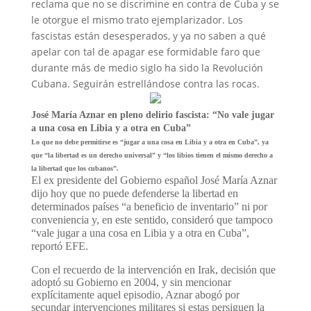
reclama que no se discrimine en contra de Cuba y se
le otorgue el mismo trato ejemplarizador. Los
fascistas están desesperados, y ya no saben a qué
apelar con tal de apagar ese formidable faro que
durante más de medio siglo ha sido la Revolución
Cubana. Seguirán estrellándose contra las rocas.
José María Aznar en pleno delirio fascista: “No vale jugar
a una cosa en Libia y a otra en Cuba”
Lo que no debe permitirse es “jugar a una cosa en Libia y a otra en Cuba”, ya
que “la libertad es un derecho universal” y “los libios tienen el mismo derecho a
la libertad que los cubanos”.
El ex presidente del Gobierno español José María Aznar
dijo hoy que no puede defenderse la libertad en
determinados países “a beneficio de inventario” ni por
conveniencia y, en este sentido, consideró que tampoco
“vale jugar a una cosa en Libia y a otra en Cuba”,
reportó EFE.
Con el recuerdo de la intervención en Irak, decisión que
adoptó su Gobierno en 2004, y sin mencionar
explícitamente aquel episodio, Aznar abogó por
secundar intervenciones militares si estas persiguen la