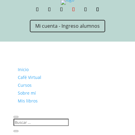
Mi cuenta - Ingreso alumnos
Inicio
Café Virtual
Cursos
Sobre mí
Mis libros