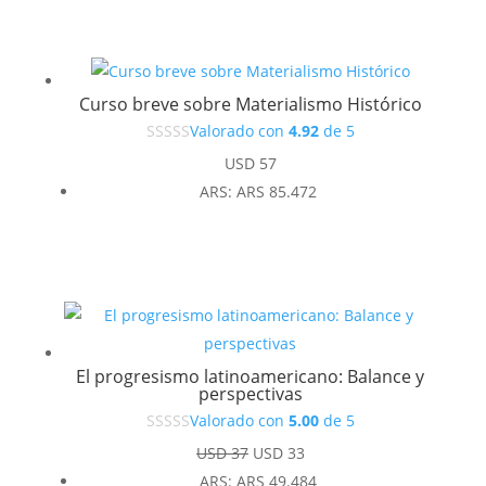
Curso breve sobre Materialismo Histórico
Valorado con
4.92
de 5
USD
57
ARS
:
ARS 85.472
El progresismo latinoamericano: Balance y
perspectivas
Valorado con
5.00
de 5
El
El
USD
37
USD
33
precio
precio
ARS
:
ARS 49.484