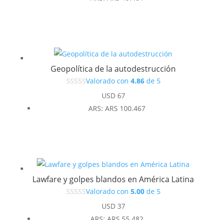
original
actual
era:
es:
USD 37.
USD 33.
Geopolítica de la autodestrucción
Valorado con
4.86
de 5
USD
67
ARS
:
ARS 100.467
Lawfare y golpes blandos en América Latina
Valorado con
5.00
de 5
USD
37
ARS
:
ARS 55.482