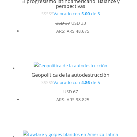
El progresismo latinoamericano: Balance y
perspectivas
Valorado con
5.00
de 5
El
El
USD
37
USD
33
precio
precio
ARS
:
ARS 48.675
original
actual
era:
es:
USD 37.
USD 33.
Geopolítica de la autodestrucción
Valorado con
4.86
de 5
USD
67
ARS
:
ARS 98.825