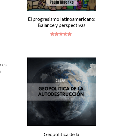
El progresismo latinoamericano:
Balance y perspectivas
Valorado
con
5.00
de 5
o es
n
Geopolítica de la