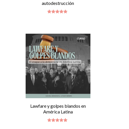
autodestrucción
Valorado
con
4.86
de 5
Lawfare y golpes blandos en
América Latina
Valorado