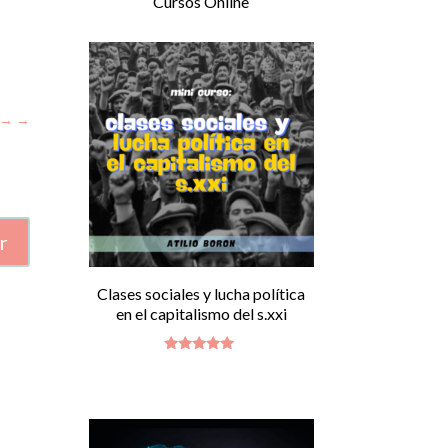
Cursos Online
→
r
Clases sociales y lucha política
en el capitalismo del s.xxi
Valorado
con
5.00
de 5