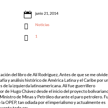

junio 21, 2014

Noticias

1
ación del libro de Alí Rodríguez, Antes de que se me olvide
fía y análisis histórico de América Latina y el Caribe por u
es de la izquierda latinoamericana. Alí fue guerrillero
dor de Hugo Chávez desde el inicio del proyecto bolivariano
 Ministro de Minas y Petróleo durante el paro petrolero. F
e la OPEP, tan odiada por el imperialismo y actualmente es
cuenta todo en: