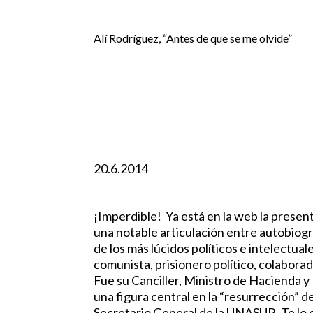
Alí Rodríguez, “Antes de que se me olvide”
20.6.2014
¡Imperdible! Ya está en la web la present
una notable articulación entre autobiogra
de los más lúcidos políticos e intelectual
comunista, prisionero político, colabora
Fue su Canciller, Ministro de Hacienda y
una figura central en la “resurrección” d
Secretario General de la UNASUR. Te lo 