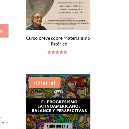
o
Curso breve sobre Materialismo
Histórico
Valorado
con
4.92
de 5
¡Oferta!
la
able