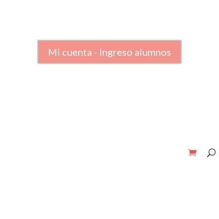
Mi cuenta - Ingreso alumnos
Inicio
Café Virtual
Cursos
Sobre mí
Mis libros