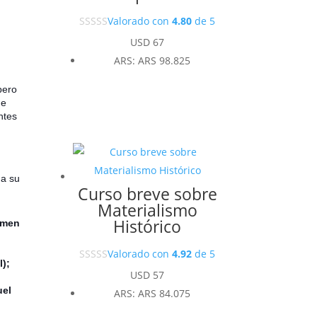
Valorado con
4.80
de 5
USD
67
ARS
:
ARS 98.825
pero
de
ntes
 a su
Curso breve sobre
Materialismo
;
Histórico
armen
Valorado con
4.92
de 5
l);
USD
57
uel
ARS
:
ARS 84.075