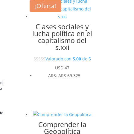
¡Oferta!
Clases sociales y
lucha política en el
capitalismo del
s.xxi
Valorado con
5.00
de 5
USD
47
ARS
:
ARS 69.325
si
vo
te
Comprender la
Geopolítica