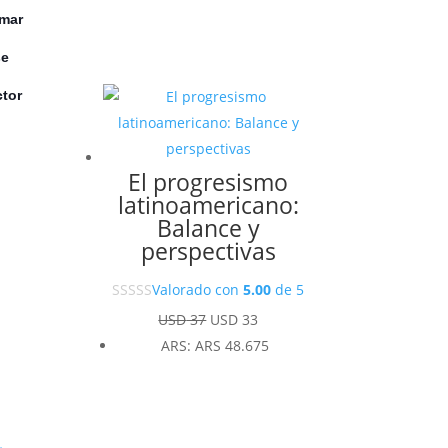
Omar
se
ctor
El progresismo
latinoamericano:
Balance y
perspectivas
Valorado con
5.00
de 5
El
El
USD
37
USD
33
precio
precio
ARS
:
ARS 48.675
original
actual
era:
es:
USD 37.
USD 33.