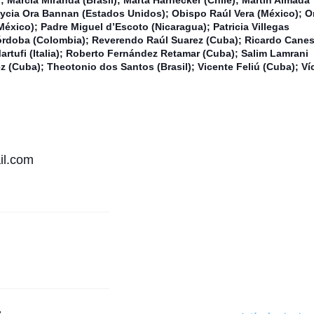
Lycia Ora Bannan (Estados Unidos); Obispo Raúl Vera (México); 
xico); Padre Miguel d’Escoto (Nicaragua); Patricia Villegas
órdoba (Colombia); Reverendo Raúl Suarez (Cuba); Ricardo Cane
artufi (Italia); Roberto Fernández Retamar (Cuba); Salim Lamrani
ez (Cuba); Theotonio dos Santos (Brasil); Vicente Feliú (Cuba); Ví
il.com