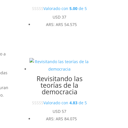
Valorado con
5.00
de 5
USD
37
ARS
:
ARS 54.575
io a
adas
Revisitando las
teorías de la
juran
democracia
o.
Valorado con
4.83
de 5
USD
57
ARS
:
ARS 84.075