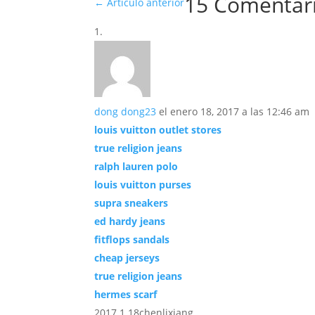
15 Comentar
←
Artículo anterior
dong dong23
el enero 18, 2017 a las 12:46 am
louis vuitton outlet stores
true religion jeans
ralph lauren polo
louis vuitton purses
supra sneakers
ed hardy jeans
fitflops sandals
cheap jerseys
true religion jeans
hermes scarf
2017.1.18chenlixiang