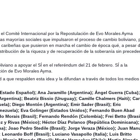
 el Comité Internacional por la Repostulación de Evo Morales Ayma
 mayorías sociales que impulsaron el proceso de cambio boliviano, 
y caribeñas que pusieron en marcha el cambio de época qué, a pesar 
distribución de la riqueza y de recuperación de la soberanía sin precede
iano a apoyar el SÍ en el referéndum del 21 de febrero. SÍ a la
ulación de Evo Morales Ayma.
 a que respalden esta idea y la difundan a través de todos los medios
(Estado Español); Ana Jaramillo (Argentina); Ángel Guerra (Cuba)
Argentina); Beatriz Bissio (Uruguay); Camille Chalmers (Haiti); C
la); Diego Montón (Argentina); Emir Sader (Brasil); Eric
enezuela); Eva Golinger (Estados Unidos); Fernando Buen Abad
 Morais (Brasil); Fernando Rendón (Colombia); Frei Betto (Brasi
ez y Rivas (México); Héctor Díaz Polanco (República Dominicana);
na); Joao Pedro Stedile (Brasil); Jorge Veraza (México); Juan Man
Leonardo Boff (Brasil); Luciano Vasapollo (Italia); Luis Britto
 Marcia Miranda (Brasil); Marta Harnecker (Chile); Martin Almada