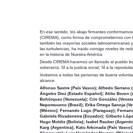
En ese sentido, los abajo firmantes conformamos
(CIREMA), como forma de comprometernos con las
también las mayorías sociales latinoamericanas 
las turbulencias, ha traído consigo niveles de re
en la historia de Nuestra América.
Desde CIREMA hacemos un llamado al pueblo boliv
soberanía, SÍ a la justicia social, SÍ a la repost
Invitamos a todas las personas de buena voluntad
alcance.
Alfonso Sastre (País Vasco); Alfredo Serrano 
Ángeles Diez (Estado Español); Atilio Boron (
Bohórquez (Venezuela); Cris González (Venezue
Nepomuceno (Brasil); Erika Ortega Sanoja (V
(México); Fernando Lugo (Paraguay); Fernando
Gabriela Rivadeneira (Ecuador); Gilberto Lóp
Hugo Moldiz (Bolivia); Isabel Rauber (Argenti
Karg (Argentina); Katu Arkonada (País Vasco); 
(Venezuela); Luis Hernández Navarro (México);