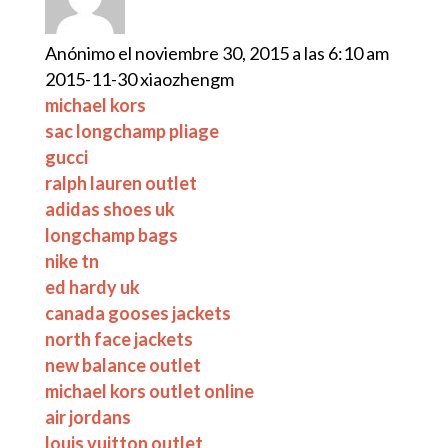
Anónimo
el noviembre 30, 2015 a las 6:10 am
2015-11-30 xiaozhengm
michael kors
sac longchamp pliage
gucci
ralph lauren outlet
adidas shoes uk
longchamp bags
nike tn
ed hardy uk
canada gooses jackets
north face jackets
new balance outlet
michael kors outlet online
air jordans
louis vuitton outlet