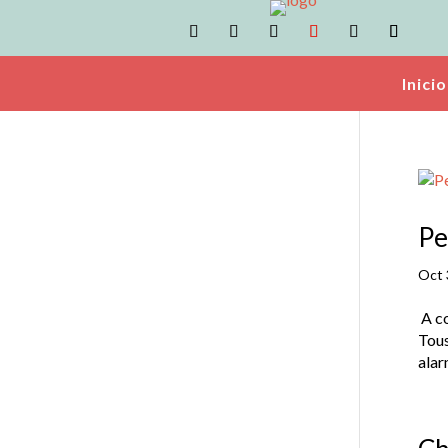
Inicio
Pe
Oct 
A co
Tous
alar