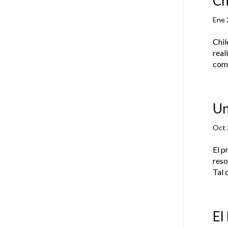
Ch
Ene 
Chil
real
como
Un
Oct 
El p
reso
Tal 
El