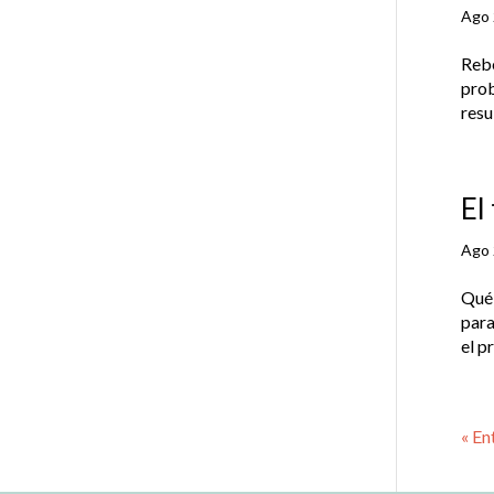
Ago 
Rebe
prob
resu
El
Ago 
Qué 
para
el p
« En