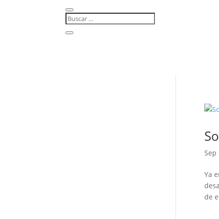
So
Sep 
Ya e
desa
de e