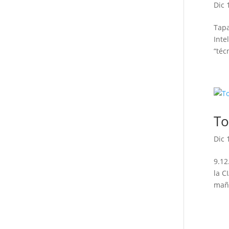
Dic 
Tapa
Inte
“téc
To
Dic 
9.12
la C
maña