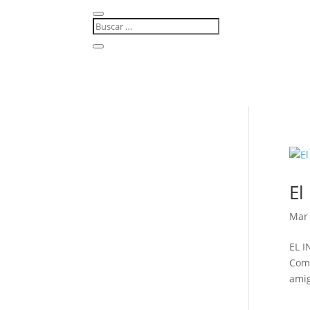
El
Mar 
EL I
Comi
amig