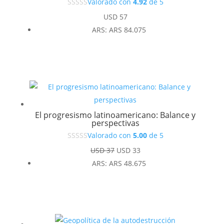
Valorado con
4.92
de 5
USD
57
ARS
:
ARS 84.075
El progresismo latinoamericano: Balance y
perspectivas
Valorado con
5.00
de 5
El
El
USD
37
USD
33
precio
precio
ARS
:
ARS 48.675
original
actual
era:
es:
USD 37.
USD 33.