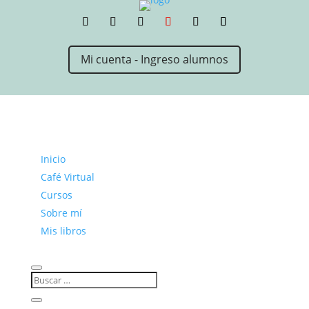
Mi cuenta - Ingreso alumnos
Inicio
Café Virtual
Cursos
Sobre mí
Mis libros