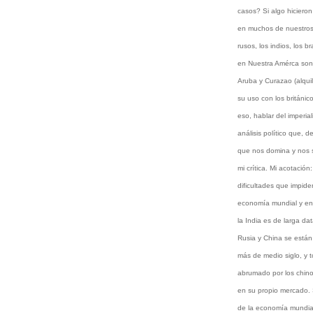
casos? Si algo hiciero
en muchos de nuestros 
rusos, los indios, los 
en Nuestra Amérca son 
Aruba y Curazao (alqui
su uso con los británic
eso, hablar del imperi
análisis político que, d
que nos domina y nos s
mi crítica. Mi acotación
dificultades que impid
economía mundial y en e
la India es de larga da
Rusia y China se están
más de medio siglo, y t
abrumado por los chino
en su propio mercado. 
de la economía mundial