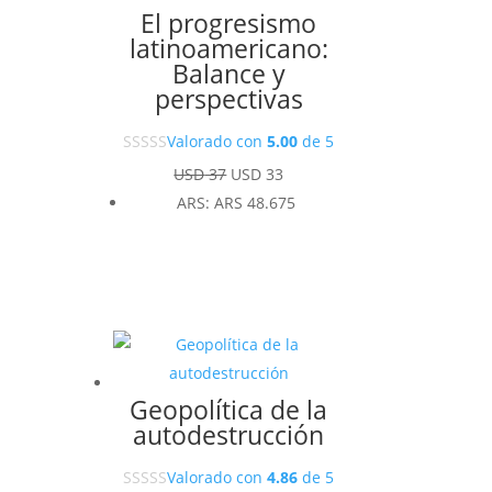
El progresismo
latinoamericano:
Balance y
perspectivas
Valorado con
5.00
de 5
El
El
USD
37
USD
33
precio
precio
ARS
:
ARS 48.675
original
actual
era:
es:
USD 37.
USD 33.
Geopolítica de la
autodestrucción
Valorado con
4.86
de 5