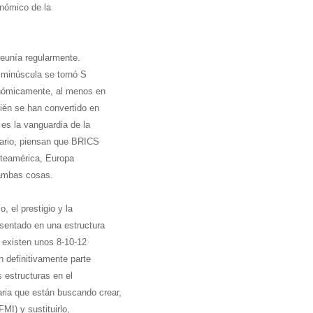
onómico de la
reunía regularmente.
 minúscula se tornó S
nómicamente, al menos en
ién se han convertido en
es la vanguardia de la
trario, piensan que BRICS
rteamérica, Europa
 ambas cosas.
 el prestigio y la
sentado en una estructura
e existen unos 8-10-12
n definitivamente parte
 estructuras en el
aria que están buscando crear,
MI) y sustituirlo,