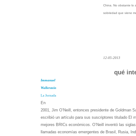
China. No obstante lo a
sobriedad que viene mu
12-05-2013
qué int
Immanuel
Wallerstein
La Jornada
En
2001, Jim O’Neill, entonces presidente de Goldman
escribió un artículo para sus suscriptores titulado El
mejores BRICs económicos. O’Neill inventó las siglas 
llamadas economías emergentes de Brasil, Rusia, Indi