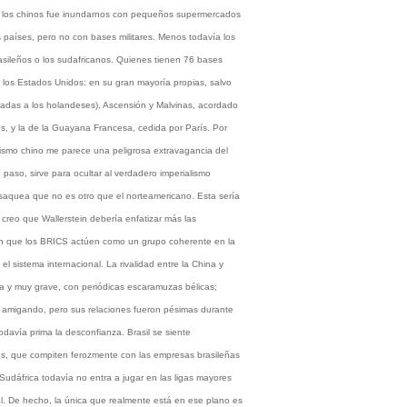
n los chinos fue inundarnos con pequeños supermercados
países, pero no con bases militares. Menos todavía los
brasileños o los sudafricanos. Quienes tienen 76 bases
los Estados Unidos: en su gran mayoría propias, salvo
ladas a los holandeses), Ascensión y Malvinas, acordado
os, y la de la Guayana Francesa, cedida por París. Por
alismo chino me parece una peligrosa extravagancia del
e paso, sirve para ocultar al verdadero imperialismo
aquea que no es otro que el norteamericano. Esta sería
: creo que Wallerstein debería enfatizar más las
en que los BRICS actúen como un grupo coherente en la
l sistema internacional. La rivalidad entre la China y
ta y muy grave, con periódicas escaramuzas bélicas;
 amigando, pero sus relaciones fueron pésimas durante
odavía prima la desconfianza. Brasil se siente
s, que compiten ferozmente con las empresas brasileñas
Sudáfrica todavía no entra a jugar en las ligas mayores
. De hecho, la única que realmente está en ese plano es