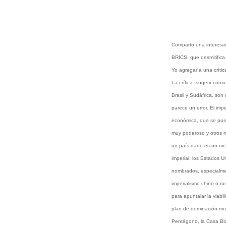
Comparto una interesan
BRICS, que desmitifica
Yo agregaría una crític
La crítica: sugerir como
Brasil y Sudáfrica, son 
parece un error. El im
económica, que se pone
muy poderoso y otros m
un país dado es un mero
imperial, los Estados U
nombrados, especialmen
imperialismo chino o ru
para apuntalar la viabi
plan de dominación mu
Pentágono, la Casa Bl