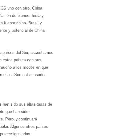
ICS uno con otro, China
lación de bienes. India y
a fuerza china. Brasil y
sente y potencial de China
os países del Sur, escuchamos
an estos países con sus
a mucho a los modos en que
on ellos. Son así acusados
 han sido sus altas tasas de
nto que han sido
te. Pero, ¿continuará
alar. Algunos otros países
parece igualarlas.