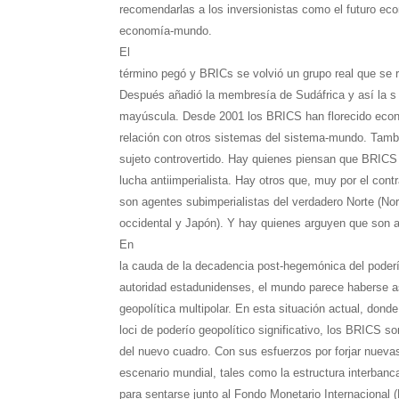
recomendarlas a los inversionistas como el futuro ec
economía-mundo.
El
término pegó y BRICs se volvió un grupo real que se 
Después añadió la membresía de Sudáfrica y así la s
mayúscula. Desde 2001 los BRICS han florecido eco
relación con otros sistemas del sistema-mundo. Tamb
sujeto controvertido. Hay quienes piensan que BRICS 
lucha antiimperialista. Hay otros que, muy por el con
son agentes subimperialistas del verdadero Norte (No
occidental y Japón). Y hay quienes arguyen que son
En
la cauda de la decadencia post-hegemónica del poderío,
autoridad estadunidenses, el mundo parece haberse a
geopolítica multipolar. En esta situación actual, dond
loci de poderío geopolítico significativo, los BRICS so
del nuevo cuadro. Con sus esfuerzos por forjar nuevas
escenario mundial, tales como la estructura interbanc
para sentarse junto al Fondo Monetario Internacional (F