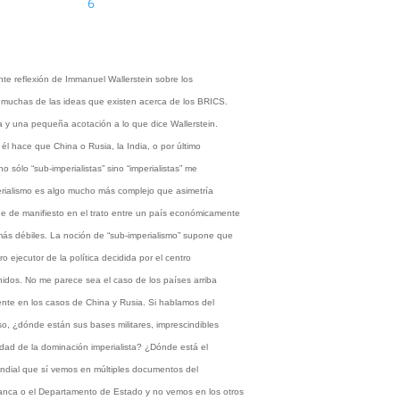
6
te reflexión de Immanuel Wallerstein sobre los
 muchas de las ideas que existen acerca de los BRICS.
a y una pequeña acotación a lo que dice Wallerstein.
 él hace que China o Rusia, la India, o por último
no sólo “sub-imperialistas” sino “imperialistas” me
perialismo es algo mucho más complejo que asimetría
 de manifiesto en el trato entre un país económicamente
ás débiles. La noción de “sub-imperialismo” supone que
 ejecutor de la política decidida por el centro
nidos. No me parece sea el caso de los países arriba
te en los casos de China y Rusia. Si hablamos del
so, ¿dónde están sus bases militares, imprescindibles
lidad de la dominación imperialista? ¿Dónde está el
ndial que sí vemos en múltiples documentos del
anca o el Departamento de Estado y no vemos en los otros