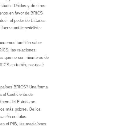
Estados Unidos y de otros
 menos en favor de BRICS
educir el poder de Estados
fuerza antiimperialista.
Querremos también saber
BRICS, las relaciones
íses que no son miembros de
RICS es turbio, por decir
os países BRICS? Una forma
a el Coeficiente de
dinero del Estado se
ratos más pobres. De los
cación en tales
en el PIB, las mediciones