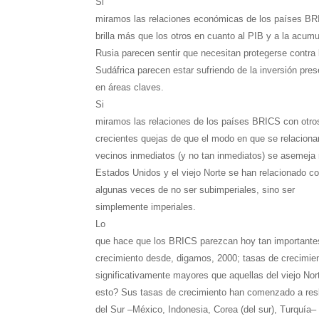
Si
miramos las relaciones económicas de los países BR
brilla más que los otros en cuanto al PIB y a la acumu
Rusia parecen sentir que necesitan protegerse contra l
Sudáfrica parecen estar sufriendo de la inversión pre
en áreas claves.
Si
miramos las relaciones de los países BRICS con otr
crecientes quejas de que el modo en que se relacion
vecinos inmediatos (y no tan inmediatos) se asemej
Estados Unidos y el viejo Norte se han relacionado c
algunas veces de no ser subimperiales, sino ser
simplemente imperiales.
Lo
que hace que los BRICS parezcan hoy tan importantes
crecimiento desde, digamos, 2000; tasas de crecimie
significativamente mayores que aquellas del viejo Nor
esto? Sus tasas de crecimiento han comenzado a resb
del Sur –México, Indonesia, Corea (del sur), Turquía– 