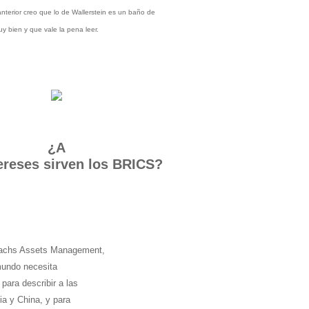
nterior creo que lo de Wallerstein es un baño de
y bien y que vale la pena leer.
¿A
ereses sirven los BRICS?
 Sachs Assets Management,
 mundo necesita
para describir a las
a y China, y para