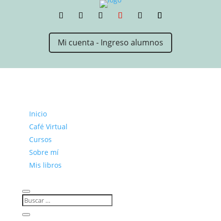
Mi cuenta - Ingreso alumnos
Inicio
Café Virtual
Cursos
Sobre mí
Mis libros