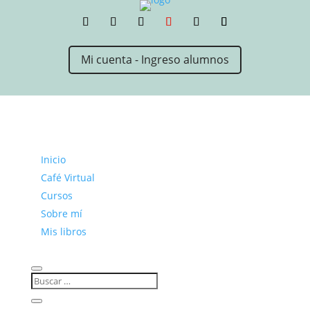
Mi cuenta - Ingreso alumnos
Inicio
Café Virtual
Cursos
Sobre mí
Mis libros