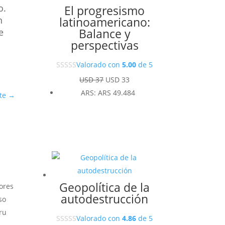
o.
El progresismo
latinoamericano:
n
Balance y
e
perspectivas
Valorado con
5.00
de 5
El
El
USD
37
USD
33
precio
precio
ARS
:
ARS 49.484
te
→
original
actual
era:
es:
USD 37.
USD 33.
Geopolítica de la
ores
autodestrucción
so
ru
Valorado con
4.86
de 5