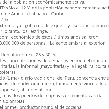
 % de la población económicamente activa.
OIT: sólo el 12 % de la población económicamente acti
o de América Latina y el Caribe.
 7 %.
extremo, y el gobierno dice que … ¡si se concedieran 
 lo tanto, los restringe.
boom” económico de estos últimos años salieron
.000.000 de personas. ¿La gente emigra al exterior
Humala: entre el 25 y 30 %.
pales concentraciones de peruanos en todo el mundo.
taria), la informal (mayoritaria) y la ilegal: narco, tal
tcétera)
o (Lima), diario tradicional del Perú, concentra entre
áficos. Un poder omnímodo, íntimamente vinculado a 
 supuesto, al imperialismo.
s, más dos puertos de reaprovisionamiento para la
en Colombia)
el primer productor mundial de cocaína.