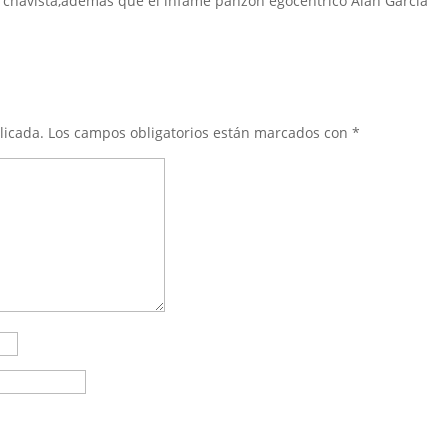
 chavista,ademas que el infame panzón egocéntrico Alan Garcia
licada.
Los campos obligatorios están marcados con
*