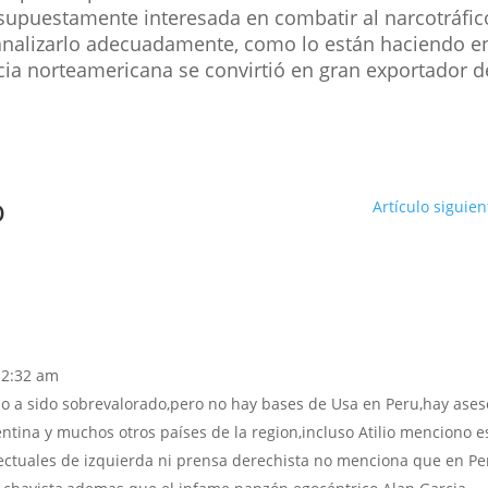
 supuestamente interesada en combatir al narcotráfic
 canalizarlo adecuadamente, como lo están haciendo e
ncia norteamericana se convirtió en gran exportador d
o
Artículo siguien
 12:32 am
no a sido sobrevalorado,pero no hay bases de Usa en Peru,hay ases
ntina y muchos otros países de la region,incluso Atilio menciono e
lectuales de izquierda ni prensa derechista no menciona que en Pe