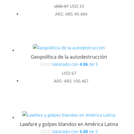
El
El
USD
37
USD
33
precio
precio
ARS
:
ARS 49.484
original
actual
era:
es:
USD 37.
USD 33.
Geopolítica de la autodestrucción
Valorado con
4.86
de 5
USD
67
ARS
:
ARS 100.467
Lawfare y golpes blandos en América Latina
Valorado con
5.00
de 5