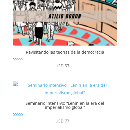
Revisitando las teorías de la democracia
Valorado
USD
57
con
4.83
de 5
Seminario intensivo: “Lenin en la era del
imperialismo global”
Valorado con
USD
77
4.94
de 5