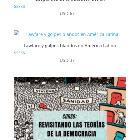
Valorado
USD
67
con
4.86
de 5
Lawfare y golpes blandos en América Latina
Valorado con
USD
37
5.00
de 5