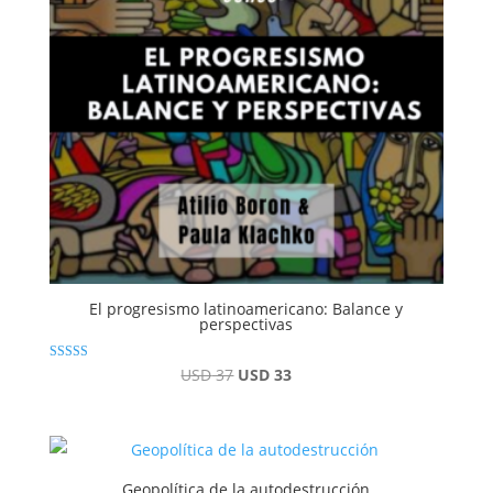
El progresismo latinoamericano: Balance y
perspectivas
Valorado con
El
El
USD
37
USD
33
5.00
de 5
precio
precio
original
actual
era:
es:
USD 37.
USD 33.
Geopolítica de la autodestrucción