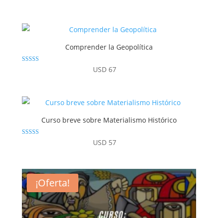
5.00
de 5
Comprender la Geopolítica
Valorado
USD
67
con
4.80
de 5
Curso breve sobre Materialismo Histórico
Valorado con
USD
57
4.92
de 5
¡Oferta!