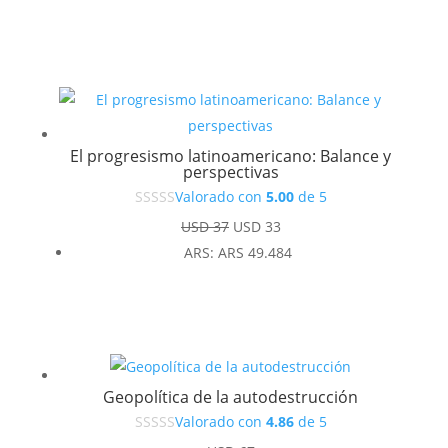
El progresismo latinoamericano: Balance y
perspectivas
Valorado con
5.00
de 5
El
El
USD
37
USD
33
precio
precio
ARS
:
ARS 49.484
original
actual
era:
es:
USD 37.
USD 33.
Geopolítica de la autodestrucción
Valorado con
4.86
de 5