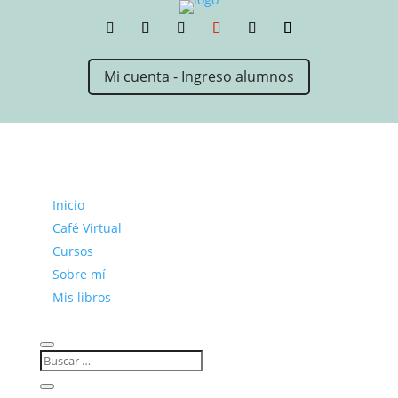
Mi cuenta - Ingreso alumnos
Inicio
Café Virtual
Cursos
Sobre mí
Mis libros