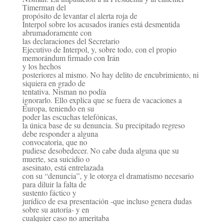
Timerman del
propósito de levantar el alerta roja de
Interpol sobre los acusados iraníes está desmentida
abrumadoramente con
las declaraciones del
Secretario
Ejecutivo de Interpol, y, sobre todo, con el propio
memorándum firmado con Irán
y los
hechos
posteriores al mismo. No hay delito de encubrimiento, ni
siquiera en grado de
tentativa. Nisman
no podía
ignorarlo. Ello explica que se fuera de vacaciones a
Europa, teniendo en su
poder las escuchas
telefónicas,
la única base de su denuncia. Su precipitado regreso
debe responder a alguna
convocatoria,
que no
pudiese desobedecer. No cabe duda alguna que su
muerte, sea suicidio o
asesinato, está
entrelazada
con su “denuncia”, y le otorga el dramatismo necesario
para diluir la falta de
sustento
fáctico y
jurídico de esa presentación -que incluso genera dudas
sobre su autoría- y en
cualquier caso no
ameritaba