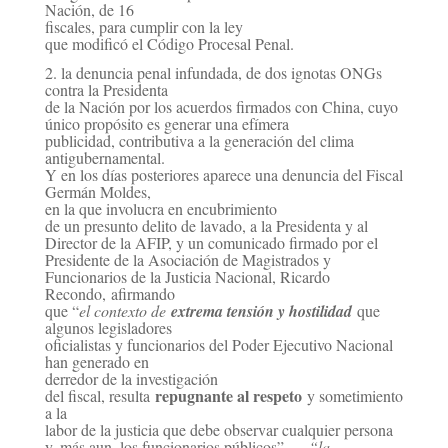
Nación, de 16
fiscales, para cumplir con la ley
que modificó el Código Procesal Penal.
2. la denuncia penal infundada, de dos ignotas ONGs
contra la Presidenta
de la Nación por los acuerdos
firmados con China, cuyo
único propósito es generar una efímera
publicidad, contributiva a la
generación del clima
antigubernamental.
Y en los días posteriores aparece una denuncia del Fiscal
Germán Moldes,
en la que involucra en
encubrimiento
de un presunto delito de lavado, a la Presidenta y al
Director de la AFIP, y un
comunicado firmado por el
Presidente de la Asociación de Magistrados y
Funcionarios de la Justicia
Nacional, Ricardo
Recondo, afirmando
que “
el contexto de
extrema tensión y hostilidad
que
algunos
legisladores
oficialistas y funcionarios del Poder Ejecutivo Nacional
han generado en
derredor de la
investigación
repugnante al respeto
del fiscal, resulta
y sometimiento
a la
labor de la justicia que debe
observar cualquier persona
y, más aun, los funcionarios públicos” …
“la