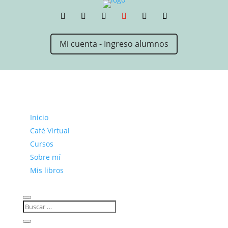
Mi cuenta - Ingreso alumnos
Inicio
Café Virtual
Cursos
Sobre mí
Mis libros