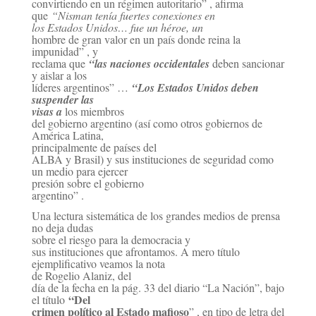
convirtiendo en un régimen
autoritario” , afirma
que
“Nisman tenía fuertes conexiones en
los Estados Unidos… fue un héroe, un
hombre de gran valor en un país donde reina la
impunidad” , y
reclama que
“las naciones occidentales
deben sancionar
y aislar a los
líderes argentinos” …
“Los Estados Unidos deben
suspender las
visas a
los miembros
del gobierno argentino (así como otros gobiernos de
América Latina,
principalmente de
países del
ALBA y Brasil) y sus instituciones de seguridad como
un medio para ejercer
presión sobre
el gobierno
argentino” .
Una lectura sistemática de los grandes medios de prensa
no deja dudas
sobre el riesgo para la
democracia y
sus instituciones que afrontamos. A mero título
ejemplificativo veamos la nota
de Rogelio
Alaniz, del
día de la fecha en la pág. 33 del diario “La Nación”, bajo
“Del
el título
crimen político al
Estado mafioso
” , en tipo de letra del