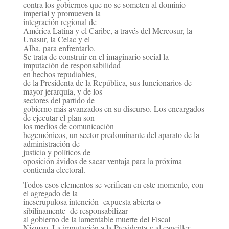
contra los gobiernos que no se someten al dominio
imperial y promueven la
integración
regional de
América Latina y el Caribe, a través del Mercosur, la
Unasur, la Celac y el
Alba, para
enfrentarlo.
Se trata de construir en el imaginario social la
imputación de responsabilidad
en hechos
repudiables,
de la Presidenta de la República, sus funcionarios de
mayor jerarquía, y de los
sectores del
partido de
gobierno más avanzados en su discurso. Los encargados
de ejecutar el plan son
los medios de
comunicación
hegemónicos, un sector predominante del aparato de la
administración de
justicia y
políticos de
oposición ávidos de sacar ventaja para la próxima
contienda electoral.
Todos esos elementos se verifican en este momento, con
el agregado de la
inescrupulosa intención -expuesta abierta o
sibilinamente- de responsabilizar
al gobierno de la lamentable muerte del Fiscal
Nisman. La imputación a la Presidenta y al canciller