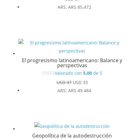
ARS
:
ARS 85.472
El progresismo latinoamericano: Balance y
perspectivas
Valorado con
5.00
de 5
El
El
USD
37
USD
33
precio
precio
ARS
:
ARS 49.484
original
actual
era:
es:
USD 37.
USD 33.
Geopolítica de la autodestrucción