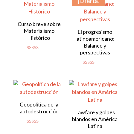
¡Oferta!
Curso breve sobre
Materialismo
El progresismo
Histórico
latinoamericano:
Balance y
perspectivas
Valorado
con
4.92
de 5
Valorado con
5.00
de 5
Geopolítica de la
autodestrucción
Lawfare y golpes
blandos en América
Latina
Valorado
con