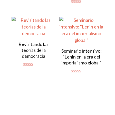
4.86
de 5
Valorado con
5.00
de 5
Revisitando las
teorías de la
Seminario intensivo:
democracia
“Lenin en la era del
imperialismo global”
Valorado
con
Valorado
4.83
con
de 5
4.94
de 5