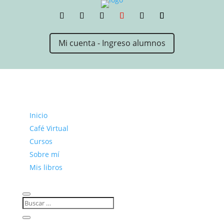
Mi cuenta - Ingreso alumnos
Inicio
Café Virtual
Cursos
Sobre mí
Mis libros