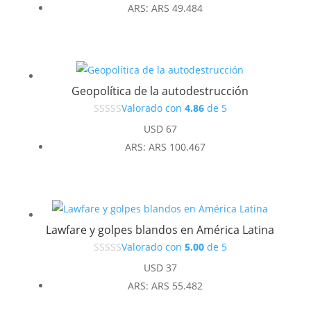
precio
precio
ARS
:
ARS 49.484
original
actual
era:
es:
USD 37.
USD 33.
Geopolítica de la autodestrucción
Valorado con
4.86
de 5
USD
67
ARS
:
ARS 100.467
Lawfare y golpes blandos en América Latina
Valorado con
5.00
de 5
USD
37
ARS
:
ARS 55.482