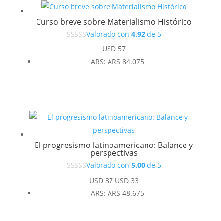
Curso breve sobre Materialismo Histórico
Valorado con
4.92
de 5
USD
57
ARS
:
ARS 84.075
El progresismo latinoamericano: Balance y
perspectivas
Valorado con
5.00
de 5
El
El
USD
37
USD
33
precio
precio
ARS
:
ARS 48.675
original
actual
era:
es: