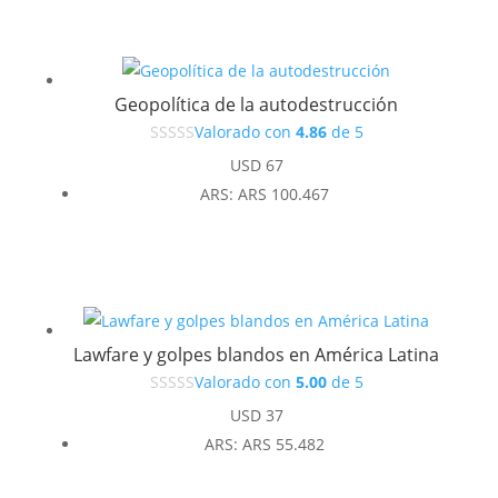
era:
es:
USD 37.
USD 33.
Geopolítica de la autodestrucción
Valorado con
4.86
de 5
USD
67
ARS
:
ARS 100.467
Lawfare y golpes blandos en América Latina
Valorado con
5.00
de 5
USD
37
ARS
:
ARS 55.482