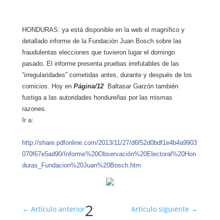
HONDURAS: ya está disponible en la web el magnífico y
detallado informe de la Fundación Juan Bosch sobre las
fraudulentas elecciones que tuvieron lugar el domingo
pasado. El informe presenta pruebas irrefutables de las
“irregularidades” cometidas antes, durante y después de los
comicios. Hoy en
Página/12
Baltasar Garzón también
fustiga a las autoridades hondureñas por las mismas
razones.
Ir a:
http://share.pdfonline.com/2013/11/27/d6f52d0bdf1e4b4a9903
070f67e5ad90/Informe%20Observación%20Electoral%20Hon
duras_Fundacion%20Juan%20Bosch.htm
2
←
Artículo anterior
Artículo siguiente
→