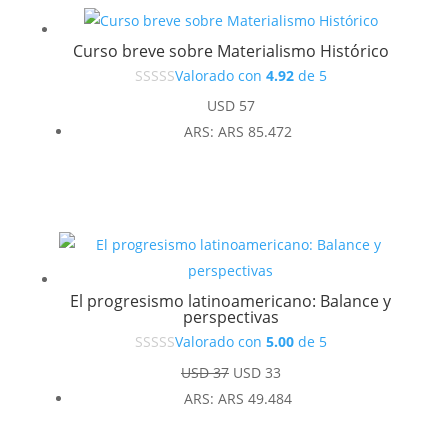
Curso breve sobre Materialismo Histórico
Valorado con
4.92
de 5
USD
57
ARS
:
ARS 85.472
El progresismo latinoamericano: Balance y
perspectivas
Valorado con
5.00
de 5
El
El
USD
37
USD
33
precio
precio
ARS
:
ARS 49.484
original
actual