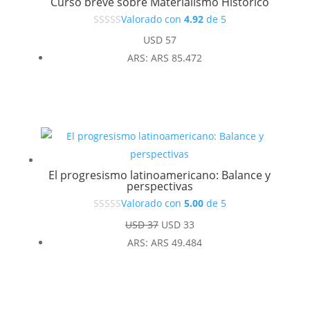
Curso breve sobre Materialismo Histórico
Valorado con
4.92
de 5
USD
57
ARS
:
ARS 85.472
El progresismo latinoamericano: Balance y
perspectivas
Valorado con
5.00
de 5
El
El
USD
37
USD
33
precio
precio
ARS
:
ARS 49.484
original
actual
era:
es:
USD 37.
USD 33.