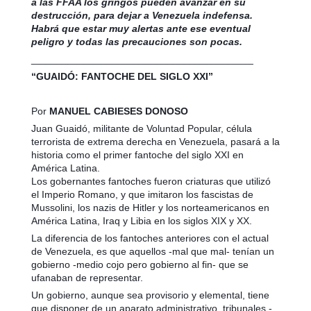
a las FFAA los gringos pueden avanzar en su
destrucción, para dejar a Venezuela indefensa.
Habrá que estar muy alertas ante ese eventual
peligro y todas las precauciones son pocas.
________________________________________
“GUAIDÓ: FANTOCHE DEL SIGLO XXI”
Por
MANUEL CABIESES DONOSO
Juan Guaidó, militante de Voluntad Popular, célula
terrorista de extrema derecha en Venezuela, pasará a la
historia como el primer fantoche del siglo XXI en
América Latina.
Los gobernantes fantoches fueron criaturas que utilizó
el Imperio Romano, y que imitaron los fascistas de
Mussolini, los nazis de Hitler y los norteamericanos en
América Latina, Iraq y Libia en los siglos XIX y XX.
La diferencia de los fantoches anteriores con el actual
de Venezuela, es que aquellos -mal que mal- tenían un
gobierno -medio cojo pero gobierno al fin- que se
ufanaban de representar.
Un gobierno, aunque sea provisorio y elemental, tiene
que disponer de un aparato administrativo, tribunales -