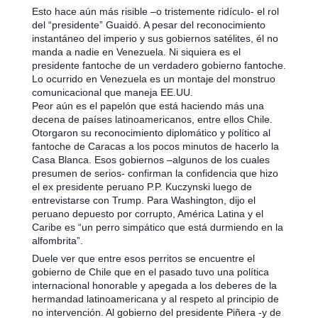
Esto hace aún más risible –o tristemente ridículo- el rol
del “presidente” Guaidó. A pesar del reconocimiento
instantáneo del imperio y sus gobiernos satélites, él no
manda a nadie en Venezuela. Ni siquiera es el
presidente fantoche de un verdadero gobierno fantoche.
Lo ocurrido en Venezuela es un montaje del monstruo
comunicacional que maneja EE.UU.
Peor aún es el papelón que está haciendo más una
decena de países latinoamericanos, entre ellos Chile.
Otorgaron su reconocimiento diplomático y político al
fantoche de Caracas a los pocos minutos de hacerlo la
Casa Blanca. Esos gobiernos –algunos de los cuales
presumen de serios- confirman la confidencia que hizo
el ex presidente peruano P.P. Kuczynski luego de
entrevistarse con Trump. Para Washington, dijo el
peruano depuesto por corrupto, América Latina y el
Caribe es “un perro simpático que está durmiendo en la
alfombrita”.
Duele ver que entre esos perritos se encuentre el
gobierno de Chile que en el pasado tuvo una política
internacional honorable y apegada a los deberes de la
hermandad latinoamericana y al respeto al principio de
no intervención. Al gobierno del presidente Piñera -y de