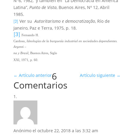
N°6, 1982,
y también en “La Democracia en América
Latina”,
Punto de Vista
, Buenos Aires, Nº 12, Abril
1985.
Ver su
Autoritarismo e democratização
, Río de
[2]
Janeiro, Paz e Terra, 1975, p. 18.
[3]
Fernando H.
Cardoso,
Ideologías de la burguesía industrial en sociedades dependientes.
Argenti –
na y Brasil
, Buenos Aires, Siglo
XXI, 1971, p. 60.
6
←
Artículo anterior
Artículo siguiente
→
Comentarios
Anónimo
el octubre 22, 2018 a las 3:32 am