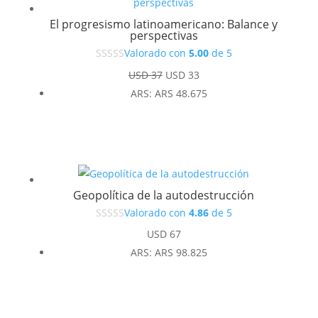
El progresismo latinoamericano: Balance y
perspectivas
Valorado con
5.00
de 5
El
El
USD
37
USD
33
precio
precio
ARS
:
ARS 48.675
original
actual
era:
es:
USD 37.
USD 33.
Geopolítica de la autodestrucción
Valorado con
4.86
de 5
USD
67
ARS
:
ARS 98.825